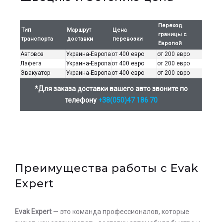
Переход
Тип
Маршрут
Цена
границы с
транспорта
доставки
перевозки
Европой
Автовоз
Украина-Европа
от 400 евро
от 200 евро
Лафета
Украина-Европа
от 400 евро
от 200 евро
Эвакуатор
Украина-Европа
от 400 евро
от 200 евро
*Для заказа доставки вашего авто звоните по
Оставьте заявку на просчет
телефону
+38(050)47 186 70
стоимости услуг с нашим
оператором
Преимущества работы с Evak
Expert
Evak Expert
— это команда профессионалов, которые