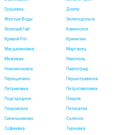
Грушевка
Днепр
Жёлтые Воды
Зеленодольск
Зеленый Гай
Каменское
Кривой Рог
Кринички
Магдалиновка
Марганец
Межевая
Никополь
Новомосковск
Павлоград
Перещепино
Першотравенск
Петриковка
Петропавловка
Подгородное
Покров
Покровское
Пятихатки
Синельниково
Солёное
Софиевка
Терновка