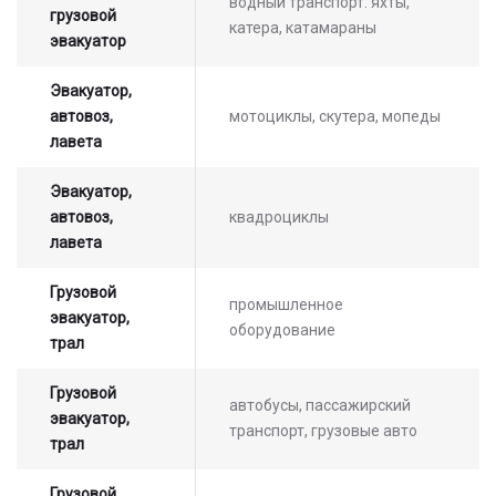
водный транспорт: яхты,
грузовой
катера, катамараны
эвакуатор
Эвакуатор,
автовоз,
мотоциклы, скутера, мопеды
лавета
Эвакуатор,
автовоз,
квадроциклы
лавета
Грузовой
промышленное
эвакуатор,
оборудование
трал
Грузовой
автобусы, пассажирский
эвакуатор,
транспорт, грузовые авто
трал
Грузовой