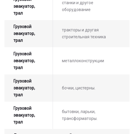
станки и другое
эвакуатор,
оборудование
трал
Грузовой
тракторы и другая
эвакуатор,
Оставьте заявку на просчет
строительная техника
трал
стоимости услуг с нашим
оператором
Грузовой
эвакуатор,
металлоконструкции
трал
Грузовой
эвакуатор,
бочки, цистерны.
трал
Грузовой
бытовки, ларьки,
эвакуатор,
трансформаторы.
трал