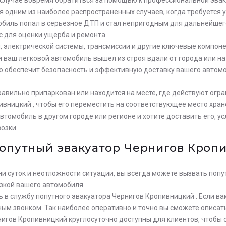
 одним из наиболее распространенных случаев, когда требуется у
мобиль попал в серьезное ДТП и стал непригодным для дальнейше
с для оценки ущерба и ремонта.
я, электрической системы, трансмиссии и другие ключевые компон
и ваш легковой автомобиль вышел из строя вдали от города или н
то обеспечит безопасность и эффективную доставку вашего автом
авильно припаркован или находится на месте, где действуют огра
ивницкий , чтобы его переместить на соответствующее место хран
автомобиль в другом городе или регионе и хотите доставить его, 
озки.
попутный эвакуатор Чернигов Кроп
и суток и неотложности ситуации, вы всегда можете вызвать попу
зкой вашего автомобиля.
 в службу попутного эвакуатора Чернигов Кропивницкий . Если ва
ым звонком. Так наиболее оперативно и точно вы сможете описат
нигов Кропивницкий круглосуточно доступны для клиентов, чтобы