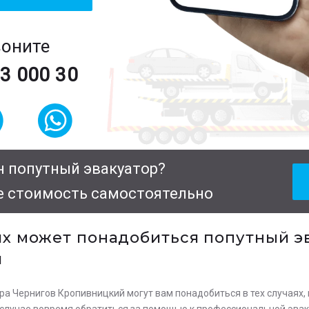
воните
63 000 30
 попутный эвакуатор?
е стоимость самостоятельно
ях может понадобиться попутный э
й
ра Чернигов Кропивницкий могут вам понадобиться в тех случаях
 случае вовремя обратиться за помощью к профессиональной эвак