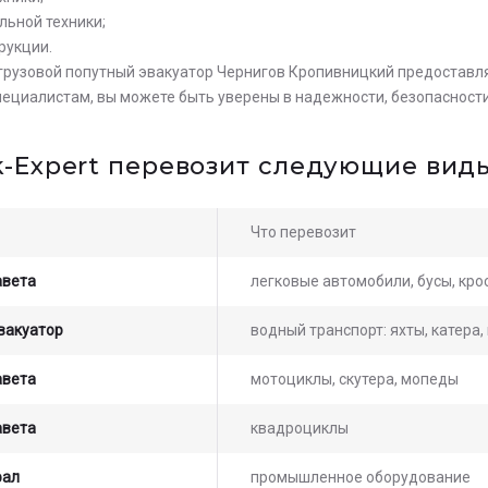
льной техники;
рукции.
 грузовой попутный эвакуатор Чернигов Кропивницкий предоставл
ециалистам, вы можете быть уверены в надежности, безопасности
k-Expert перевозит следующие виды
Что перевозит
авета
легковые автомобили, бусы, кр
вакуатор
водный транспорт: яхты, катера
авета
мотоциклы, скутера, мопеды
авета
квадроциклы
рал
промышленное оборудование