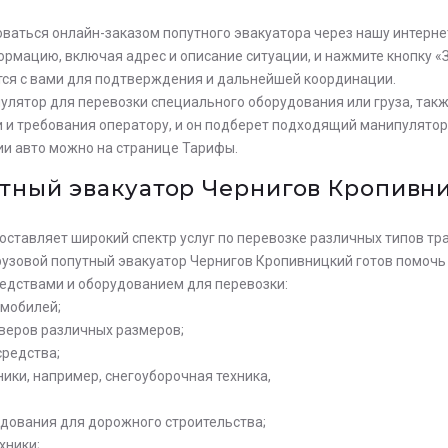
оваться онлайн-заказом попутного эвакуатора через нашу интерн
рмацию, включая адрес и описание ситуации, и нажмите кнопку «
тся с вами для подтверждения и дальнейшей координации.
улятор для перевозки специального оборудования или груза, такж
и и требования оператору, и он подберет подходящий манипулятор
ии авто можно на странице Тарифы.
утный эвакуатор Чернигов Кропивн
оставляет широкий спектр услуг по перевозке различных типов тр
грузовой попутный эвакуатор Чернигов Кропивницкий готов помочь
ьте заявку на просчет
едствами и оборудованием для перевозки:
мости услуг с нашим
омобилей;
атором
оверов различных размеров;
средства;
ики, например, снегоуборочная техника,
удования для дорожного строительства;
хники;