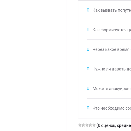
Как вызвать попут
Как формируется ц
Через какое время
Нужно ли давать д
Можете эвакуирова
Что необходимо со
(0 оценок, среднее