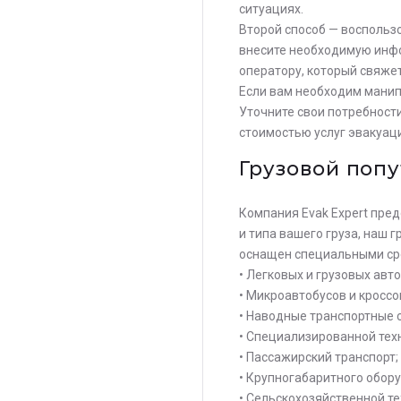
ситуациях.
Второй способ — воспольз
внесите необходимую инфо
оператору, который свяже
Если вам необходим манип
Уточните свои потребност
стоимостью услуг эвакуац
Грузовой поп
Компания Evak Expert пред
и типа вашего груза, наш 
Остав
оснащен специальными ср
стои
• Легковых и грузовых авт
опер
• Микроавтобусов и кросс
• Наводные транспортные 
• Специализированной техн
• Пассажирский транспорт;
• Крупногабаритного обор
• Сельскохозяйственной те