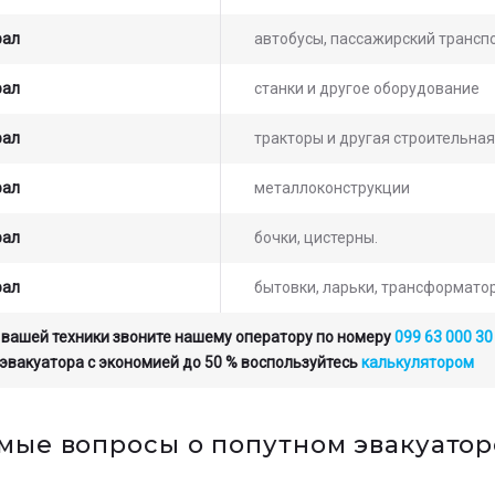
рал
автобусы, пассажирский транспо
рал
станки и другое оборудование
рал
тракторы и другая строительная
рал
металлоконструкции
рал
бочки, цистерны.
рал
бытовки, ларьки, трансформато
 вашей техники звоните нашему оператору по номеру
099 63 000 30
 эвакуатора с экономией до 50 % воспользуйтесь
калькулятором
емые вопросы о попутном эвакуато