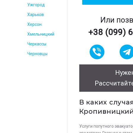
Ужгород
Харьков
Или поз
Херсон
+38 (099) 
Хмельницкий
Черкассы
Черновцы
Нужен
Рассчитайт
В каких случа
Кропивницки
Услуги попутного эвакуато
средством. Главное в этом