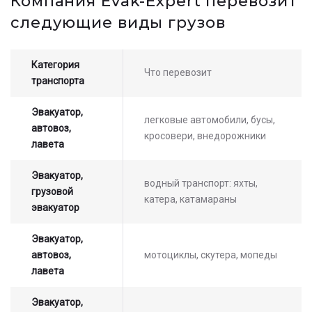
Компания Evak-Expert перевозит
стоимости услуг с нашим
следующие виды грузов
оператором
Категория
Что перевозит
транспорта
Эвакуатор,
легковые автомобили, бусы,
автовоз,
кросовери, внедорожники
лавета
Эвакуатор,
водный транспорт: яхты,
грузовой
катера, катамараны
эвакуатор
Эвакуатор,
автовоз,
мотоциклы, скутера, мопеды
лавета
Эвакуатор,