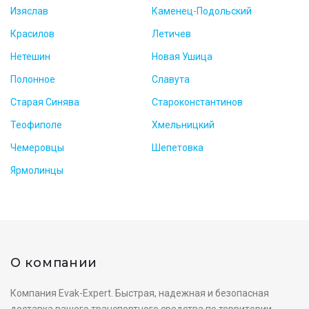
Изяслав
Каменец-Подольский
Красилов
Летичев
Нетешин
Новая Ушица
Полонное
Славута
Старая Синява
Староконстантинов
Теофиполе
Хмельницкий
Чемеровцы
Шепетовка
Ярмолинцы
О компании
Компания Evak-Expert. Быстрая, надежная и безопасная
доставка вашего транспортного средства по территории