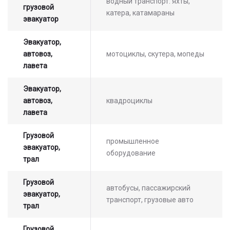
водный транспорт: яхты,
грузовой
катера, катамараны
эвакуатор
Эвакуатор,
автовоз,
мотоциклы, скутера, мопеды
лавета
Эвакуатор,
автовоз,
квадроциклы
лавета
Грузовой
промышленное
эвакуатор,
оборудование
трал
Грузовой
автобусы, пассажирский
эвакуатор,
транспорт, грузовые авто
трал
Оставьте заявку на просчет
Грузовой