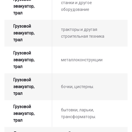
станки и другое
эвакуатор,
стоимости услуг с нашим
оборудование
трал
оператором
Грузовой
тракторы и другая
эвакуатор,
строительная техника
трал
Грузовой
эвакуатор,
металлоконструкции
трал
Грузовой
эвакуатор,
бочки, цистерны.
трал
Грузовой
бытовки, ларьки,
эвакуатор,
трансформаторы.
трал