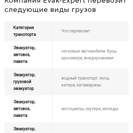
Компания Evak-Expert перевозит
стоимости услуг с нашим
следующие виды грузов
оператором
Категория
Что перевозит
транспорта
Эвакуатор,
легковые автомобили, бусы,
автовоз,
кросовери, внедорожники
лавета
Эвакуатор,
водный транспорт: яхты,
грузовой
катера, катамараны
эвакуатор
Эвакуатор,
автовоз,
мотоциклы, скутера, мопеды
лавета
Эвакуатор,