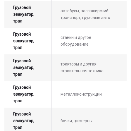
Грузовой
автобусы, пассажирский
эвакуатор,
транспорт, грузовые авто
трал
Грузовой
станки и другое
эвакуатор,
оборудование
трал
Оставьте заявку на просчет
стоимости услуг с нашим
Грузовой
тракторы и другая
оператором
эвакуатор,
строительная техника
трал
Грузовой
эвакуатор,
металлоконструкции
трал
Грузовой
эвакуатор,
бочки, цистерны.
трал