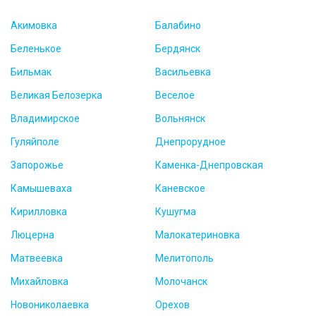
Акимовка
Балабино
Беленькое
Бердянск
Бильмак
Васильевка
Великая Белозерка
Веселое
Владимирское
Вольнянск
Гуляйполе
Днепрорудное
Запорожье
Каменка-Днепровская
Камышеваха
Каневское
Кирилловка
Кушугма
Люцерна
Малокатериновка
Матвеевка
Мелитополь
Михайловка
Молочанск
Новониколаевка
Орехов