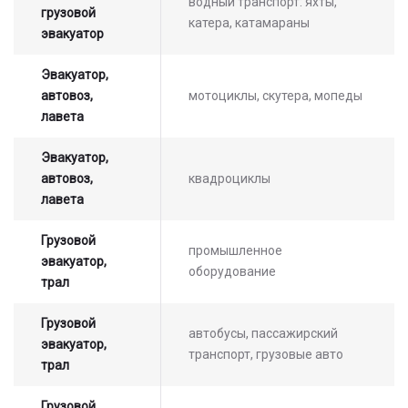
водный транспорт: яхты,
грузовой
катера, катамараны
эвакуатор
Эвакуатор,
автовоз,
мотоциклы, скутера, мопеды
лавета
Эвакуатор,
автовоз,
квадроциклы
лавета
Грузовой
промышленное
эвакуатор,
оборудование
трал
Грузовой
автобусы, пассажирский
эвакуатор,
транспорт, грузовые авто
трал
Оставьте заявку на просчет
Грузовой