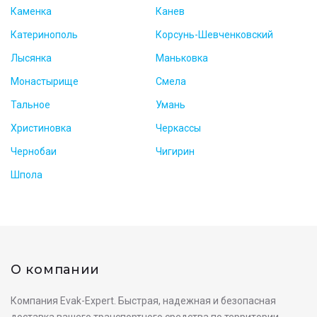
Каменка
Канев
Катеринополь
Корсунь-Шевченковский
Лысянка
Маньковка
Монастырище
Смела
Тальное
Умань
Христиновка
Черкассы
Чернобаи
Чигирин
Шпола
О компании
Компания Evak-Expert. Быстрая, надежная и безопасная
доставка вашего транспортного средства по территории