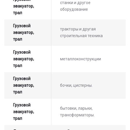
станки и другое
эвакуатор,
стоимости услуг с нашим
оборудование
трал
оператором
Грузовой
тракторы и другая
эвакуатор,
строительная техника
трал
Грузовой
эвакуатор,
металлоконструкции
трал
Грузовой
эвакуатор,
бочки, цистерны.
трал
Грузовой
бытовки, ларьки,
эвакуатор,
трансформаторы.
трал