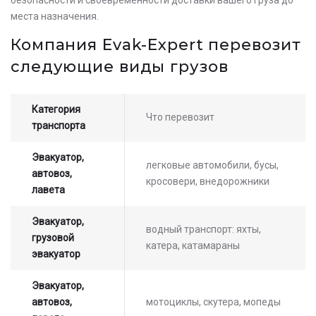
Оставьте заявку на просчет
места назначения.
стоимости услуг с нашим
Компания Evak-Expert перевозит
оператором
следующие виды грузов
Категория
Что перевозит
транспорта
Эвакуатор,
легковые автомобили, бусы,
автовоз,
кросовери, внедорожники
лавета
Эвакуатор,
водный транспорт: яхты,
грузовой
катера, катамараны
эвакуатор
Эвакуатор,
автовоз,
мотоциклы, скутера, мопеды