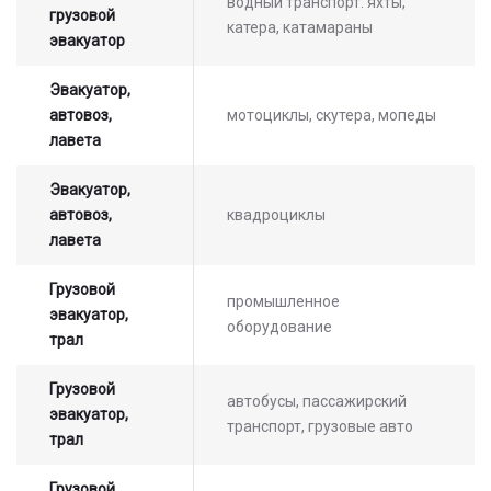
водный транспорт: яхты,
грузовой
катера, катамараны
эвакуатор
Эвакуатор,
автовоз,
мотоциклы, скутера, мопеды
лавета
Эвакуатор,
автовоз,
квадроциклы
лавета
Грузовой
промышленное
эвакуатор,
оборудование
трал
Грузовой
автобусы, пассажирский
эвакуатор,
транспорт, грузовые авто
трал
Оставьте заявку на просчет
стоимости услуг с нашим
Грузовой