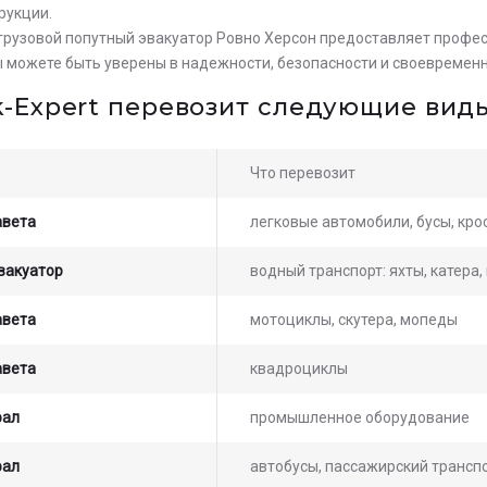
рукции.
 грузовой попутный эвакуатор Ровно Херсон предоставляет профес
 можете быть уверены в надежности, безопасности и своевременно
k-Expert перевозит следующие виды
Что перевозит
авета
легковые автомобили, бусы, кр
вакуатор
водный транспорт: яхты, катера
авета
мотоциклы, скутера, мопеды
авета
квадроциклы
рал
промышленное оборудование
рал
автобусы, пассажирский транспо