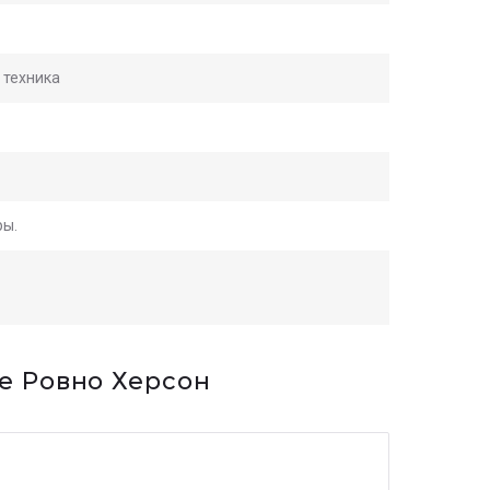
 техника
ры.
е Ровно Херсон