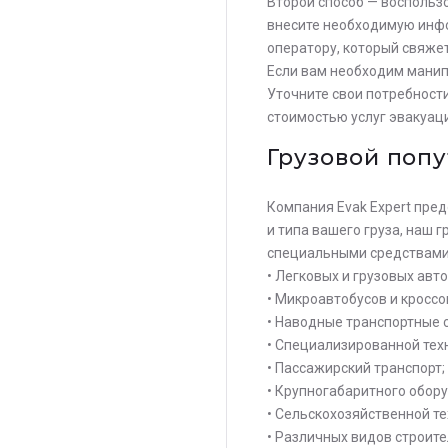
Второй способ — воспольз
внесите необходимую инфо
оператору, который свяже
Если вам необходим манип
Уточните свои потребност
стоимостью услуг эвакуац
Грузовой попу
Компания Evak Expert пред
и типа вашего груза, наш 
Остав
специальными средствами 
стои
• Легковых и грузовых авт
опер
• Микроавтобусов и кросс
• Наводные транспортные 
• Специализированной техн
• Пассажирский транспорт;
• Крупногабаритного обор
• Сельскохозяйственной те
• Различных видов строите