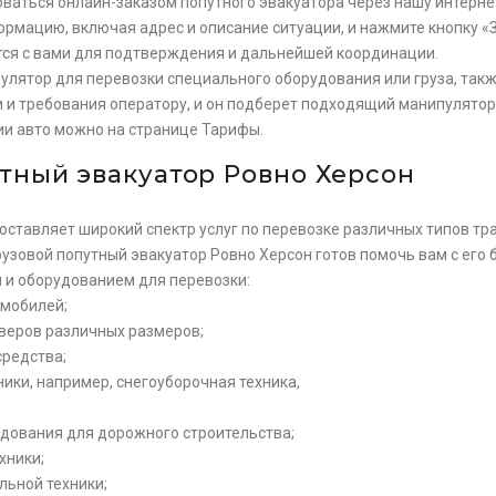
оваться онлайн-заказом попутного эвакуатора через нашу интерн
рмацию, включая адрес и описание ситуации, и нажмите кнопку «
тся с вами для подтверждения и дальнейшей координации.
улятор для перевозки специального оборудования или груза, такж
и и требования оператору, и он подберет подходящий манипулятор
ии авто можно на странице Тарифы.
тный эвакуатор Ровно Херсон
оставляет широкий спектр услуг по перевозке различных типов тр
грузовой попутный эвакуатор Ровно Херсон готов помочь вам с его
ьте заявку на просчет
и оборудованием для перевозки:
мости услуг с нашим
омобилей;
атором
оверов различных размеров;
средства;
ики, например, снегоуборочная техника,
удования для дорожного строительства;
хники;
льной техники;