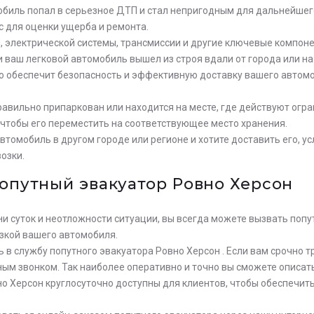
мобиль попал в серьезное ДТП и стал непригодным для дальнейше
с для оценки ущерба и ремонта.
я, электрической системы, трансмиссии и другие ключевые компон
и ваш легковой автомобиль вышел из строя вдали от города или н
то обеспечит безопасность и эффективную доставку вашего автом
авильно припаркован или находится на месте, где действуют огра
 чтобы его переместить на соответствующее место хранения.
автомобиль в другом городе или регионе и хотите доставить его, 
озки.
попутный эвакуатор Ровно Херсон
и суток и неотложности ситуации, вы всегда можете вызвать попу
зкой вашего автомобиля.
 в службу попутного эвакуатора Ровно Херсон . Если вам срочно т
ым звонком. Так наиболее оперативно и точно вы сможете описат
но Херсон круглосуточно доступны для клиентов, чтобы обеспечит