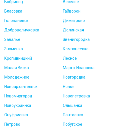
Бобринец
Веселое
Власовка
Гайворон
Голованевск
Димитрово
Добровеличковка
Долинская
Завалье
Звенигородка
Знаменка
Компанеевка
Кропивницкий
Лесное
Малая Виска
Марто-Ивановка
Молодежное
Новгородка
Новоархангельск
Новое
Новомиргород
Новопетровка
Новоукраинка
Ольшанка
Онуфриевка
Пантаевка
Петрово
Побугское