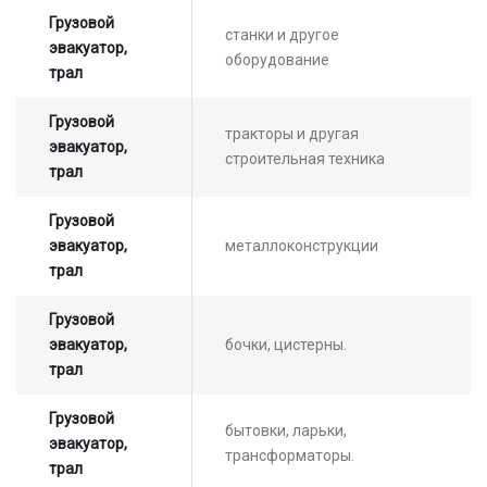
Грузовой
станки и другое
эвакуатор,
оборудование
трал
Грузовой
тракторы и другая
эвакуатор,
строительная техника
трал
Оставьте заявку на просчет
стоимости услуг с нашим
Грузовой
оператором
эвакуатор,
металлоконструкции
трал
Грузовой
эвакуатор,
бочки, цистерны.
трал
Грузовой
бытовки, ларьки,
эвакуатор,
трансформаторы.
трал