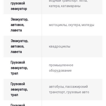
водный транспорт: яхты,
грузовой
катера, катамараны
эвакуатор
Эвакуатор,
автовоз,
мотоциклы, скутера, мопеды
лавета
Эвакуатор,
автовоз,
квадроциклы
лавета
Грузовой
промышленное
эвакуатор,
оборудование
трал
Грузовой
автобусы, пассажирский
эвакуатор,
транспорт, грузовые авто
трал
Грузовой