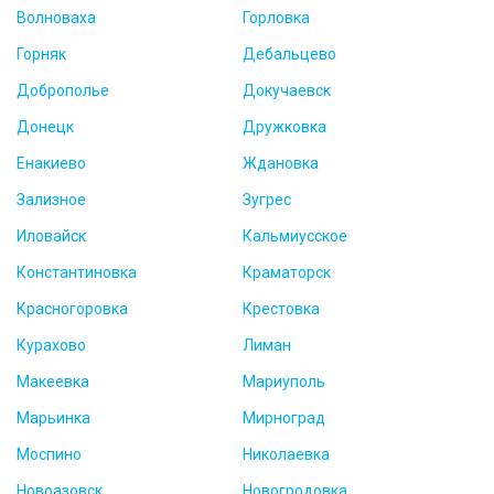
Волноваха
Горловка
Горняк
Дебальцево
Доброполье
Докучаевск
Донецк
Дружковка
Енакиево
Ждановка
Зализное
Зугрес
Иловайск
Кальмиусское
Константиновка
Краматорск
Красногоровка
Крестовка
Курахово
Лиман
Макеевка
Мариуполь
Марьинка
Мирноград
Моспино
Николаевка
Новоазовск
Новогродовка