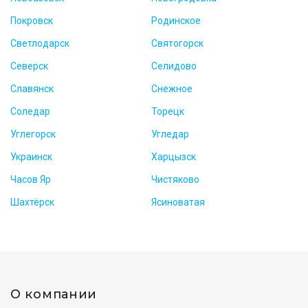
Покровск
Родинское
Светлодарск
Святогорск
Северск
Селидово
Славянск
Снежное
Соледар
Торецк
Углегорск
Угледар
Украинск
Харцызск
Часов Яр
Чистяково
Шахтёрск
Ясиноватая
О компании