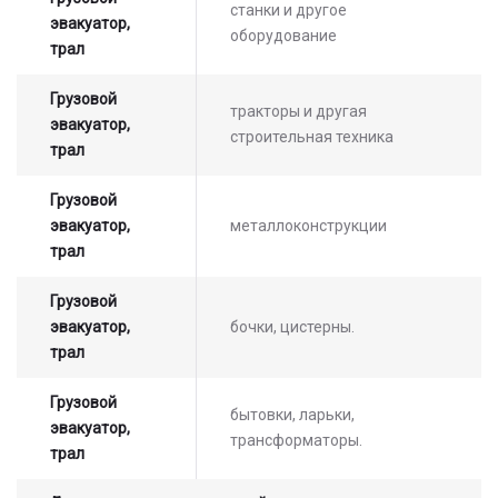
станки и другое
эвакуатор,
оборудование
трал
Грузовой
тракторы и другая
эвакуатор,
строительная техника
трал
Грузовой
эвакуатор,
металлоконструкции
трал
Оставьте заявку на просчет
стоимости услуг с нашим
Грузовой
эвакуатор,
бочки, цистерны.
оператором
трал
Грузовой
бытовки, ларьки,
эвакуатор,
трансформаторы.
трал