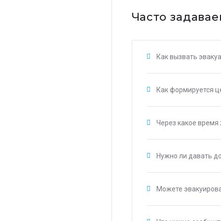
Часто задавае
Как вызвать эваку
Как формируется це
Через какое время
Нужно ли давать д
Можете эвакуирова