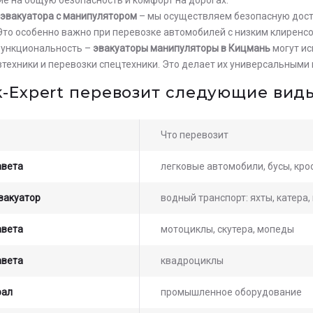
 эвакуатора с манипулятором
– мы осуществляем безопасную дост
Это особенно важно при перевозке автомобилей с низким клиренс
функциональность –
эвакуаторы манипуляторы в Кицмань
могут ис
озтехники и перевозки спецтехники. Это делает их универсальным
k-Expert перевозит следующие виды
Что перевозит
авета
легковые автомобили, бусы, кр
вакуатор
водный транспорт: яхты, катера
ьте заявку на просчет
авета
мотоциклы, скутера, мопеды
мости услуг с нашим
атором
авета
квадроциклы
рал
промышленное оборудование