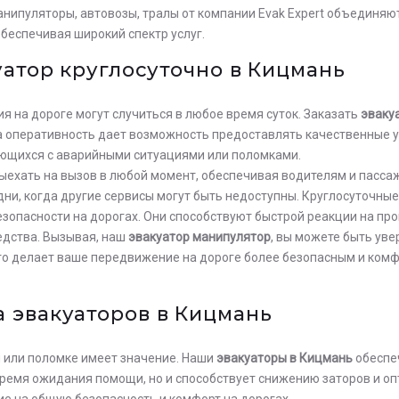
анипуляторы, автовозы, тралы от компании Evak Expert объединяю
беспечивая широкий спектр услуг.
уатор круглосуточно в Кицмань
 на дороге могут случиться в любое время суток. Заказать
эваку
ша оперативность дает возможность предоставлять качественные 
ющихся с аварийными ситуациями или поломками.
ыехать на вызов в любой момент, обеспечивая водителям и пасс
дни, когда другие сервисы могут быть недоступны. Круглосуточны
опасности на дорогах. Они способствуют быстрой реакции на про
едства. Вызывая, наш
эвакуатор манипулятор
, вы можете быть ув
что делает ваше передвижение на дороге более безопасным и комф
 эвакуаторов в Кицмань
 или поломке имеет значение. Наши
эвакуаторы в Кицмань
обеспе
время ожидания помощи, но и способствует снижению заторов и о
е на общую безопасность и комфорт на дорогах.