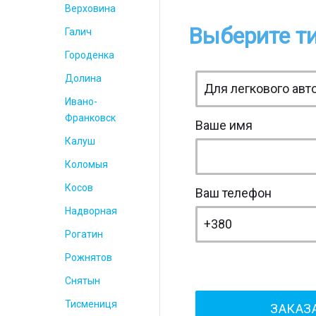
Верховина
Выберите ти
Галич
Городенка
Долина
Ивано-
Франковск
Ваше имя
Калуш
Коломыя
Косов
Ваш телефон
Надворная
Рогатин
Рожнятов
Снятын
Тисмениця