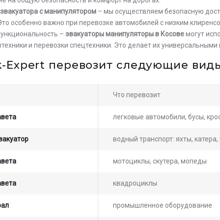
 эвакуатора с манипулятором
– мы осуществляем безопасную дост
Это особенно важно при перевозке автомобилей с низким клиренс
функциональность –
эвакуаторы манипуляторы в Косове
могут испо
озтехники и перевозки спецтехники. Это делает их универсальным
k-Expert перевозит следующие виды
Что перевозит
авета
легковые автомобили, бусы, кр
вакуатор
водный транспорт: яхты, катера
ьте заявку на просчет
авета
мотоциклы, скутера, мопеды
мости услуг с нашим
атором
авета
квадроциклы
рал
промышленное оборудование