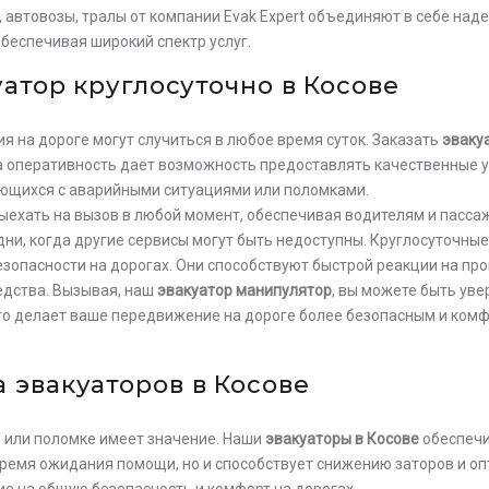
 автовозы, тралы от компании Evak Expert объединяют в себе над
беспечивая широкий спектр услуг.
уатор круглосуточно в Косове
 на дороге могут случиться в любое время суток. Заказать
эвакуа
ша оперативность дает возможность предоставлять качественные 
ющихся с аварийными ситуациями или поломками.
ыехать на вызов в любой момент, обеспечивая водителям и пасс
дни, когда другие сервисы могут быть недоступны. Круглосуточны
опасности на дорогах. Они способствуют быстрой реакции на про
едства. Вызывая, наш
эвакуатор манипулятор
, вы можете быть ув
что делает ваше передвижение на дороге более безопасным и комф
 эвакуаторов в Косове
 или поломке имеет значение. Наши
эвакуаторы в Косове
обеспечи
время ожидания помощи, но и способствует снижению заторов и о
е на общую безопасность и комфорт на дорогах.