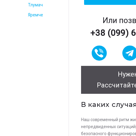
Тлумач
Яремче
Или поз
+38 (099) 
Нужен
Рассчитайт
В каких случа
Наш современный ритм жиз
непредвиденных ситуаций, 
безопасного функциониров