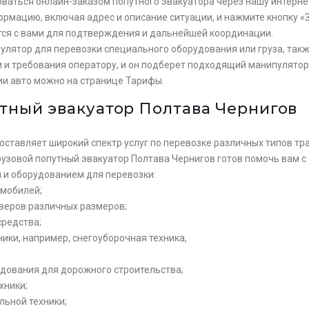
оваться онлайн-заказом попутного эвакуатора через нашу интерн
рмацию, включая адрес и описание ситуации, и нажмите кнопку «
тся с вами для подтверждения и дальнейшей координации.
улятор для перевозки специального оборудования или груза, такж
и и требования оператору, и он подберет подходящий манипулятор
ии авто можно на странице Тарифы.
тный эвакуатор Полтава Чернигов
оставляет широкий спектр услуг по перевозке различных типов тр
грузовой попутный эвакуатор Полтава Чернигов готов помочь вам 
ьте заявку на просчет
и оборудованием для перевозки:
омобилей;
мости услуг с нашим
оверов различных размеров;
атором
средства;
ики, например, снегоуборочная техника,
удования для дорожного строительства;
хники;
льной техники;