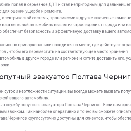
мобиль попал в серьезное ДТП и стал непригодным для дальнейше
с для оценки ущерба и ремонта.
я, электрической системы, трансмиссии и другие ключевые компон
и ваш легковой автомобиль вышел из строя вдали от города или н
то обеспечит безопасность и эффективную доставку вашего автом
авильно припаркован или находится на месте, где действуют огра
ов , чтобы его переместить на соответствующее место хранения.
автомобиль в другом городе или регионе и хотите доставить его, 
озки.
попутный эвакуатор Полтава Черниг
и суток и неотложности ситуации, вы всегда можете вызвать попу
зкой вашего автомобиля.
 в службу попутного эвакуатора Полтава Чернигов . Если вам сроч
ым звонком. Так наиболее оперативно и точно вы сможете описат
тава Чернигов круглосуточно доступны для клиентов, чтобы обесп