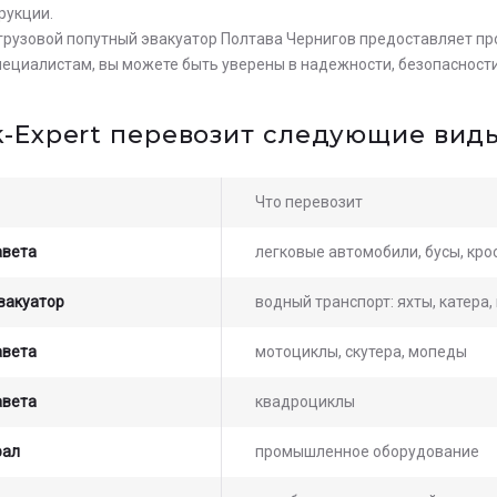
рукции.
 грузовой попутный эвакуатор Полтава Чернигов предоставляет пр
ециалистам, вы можете быть уверены в надежности, безопасности
k-Expert перевозит следующие виды
Что перевозит
авета
легковые автомобили, бусы, кр
вакуатор
водный транспорт: яхты, катера
авета
мотоциклы, скутера, мопеды
авета
квадроциклы
рал
промышленное оборудование