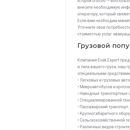
Второй способ — воспольз
внесите необходимую инфо
оператору, который свяже
Если вам необходим манип
Уточните свои потребност
стоимостью услуг эвакуац
Грузовой попу
Компания Evak Expert пред
и типа вашего груза, наш 
Остав
специальными средствами 
• Легковых и грузовых авт
стои
• Микроавтобусов и кросс
опер
• Наводные транспортные 
• Специализированной техн
• Пассажирский транспорт;
• Крупногабаритного обор
• Сельскохозяйственной те
• Различных видов строите