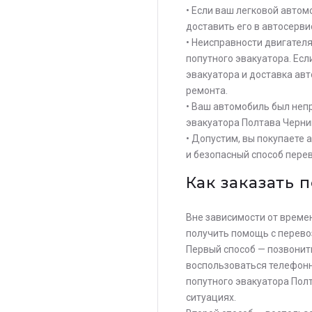
• Если ваш легковой авто
доставить его в автосерви
• Неисправности двигател
попутного эвакуатора. Есл
эвакуатора и доставка ав
ремонта.
• Ваш автомобиль был непр
эвакуатора Полтава Черниг
• Допустим, вы покупаете 
и безопасный способ перев
Как заказать 
Вне зависимости от времен
получить помощь с перево
Первый способ — позвонить
воспользоваться телефонн
попутного эвакуатора Пол
ситуациях.