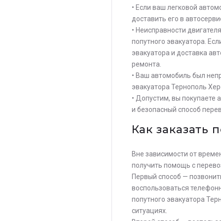
• Если ваш легковой авто
доставить его в автосерви
• Неисправности двигател
попутного эвакуатора. Есл
эвакуатора и доставка ав
ремонта.
• Ваш автомобиль был непр
эвакуатора Тернополь Херс
• Допустим, вы покупаете 
и безопасный способ перев
Как заказать 
Вне зависимости от времен
получить помощь с перево
Первый способ — позвонить
воспользоваться телефонн
попутного эвакуатора Тер
ситуациях.