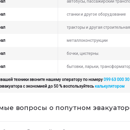
рал
автобусы, пассажирский транспо
рал
станки и другое оборудование
рал
тракторы и другая строительная
рал
металлоконструкции
рал
бочки, цистерны.
рал
бытовки, ларьки, трансформато
 вашей техники звоните нашему оператору по номеру
099 63 000 30
 эвакуатора с экономией до 50 % воспользуйтесь
калькулятором
емые вопросы о попутном эвакуато