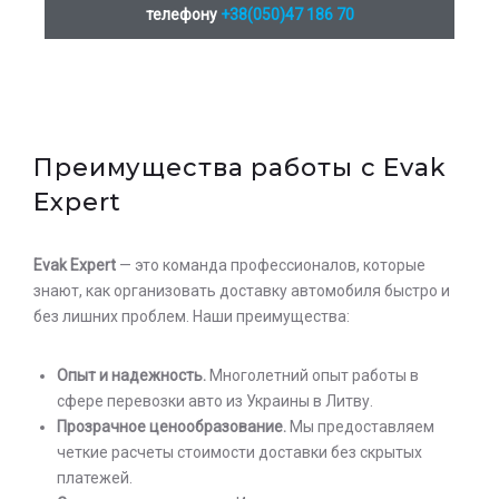
телефону
+38(050)47 186 70
Залиште заявку на прорахунок
Оставьте заявку на просчет
стоимости услуг с нашим
вартості послуг з нашим
оператором
оператором
Преимущества работы с Evak
Expert
Evak Expert
— это команда профессионалов, которые
знают, как организовать доставку автомобиля быстро и
без лишних проблем. Наши преимущества:
Опыт и надежность.
Многолетний опыт работы в
сфере перевозки авто из Украины в Литву.
Прозрачное ценообразование.
Мы предоставляем
четкие расчеты стоимости доставки без скрытых
платежей.