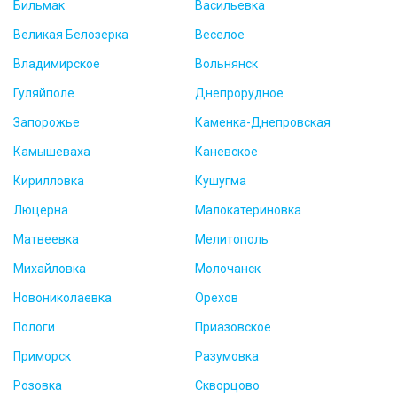
Бильмак
Васильевка
Великая Белозерка
Веселое
Владимирское
Вольнянск
Гуляйполе
Днепрорудное
Запорожье
Каменка-Днепровская
Камышеваха
Каневское
Кирилловка
Кушугма
Люцерна
Малокатериновка
Матвеевка
Мелитополь
Михайловка
Молочанск
Новониколаевка
Орехов
Пологи
Приазовское
Приморск
Разумовка
Розовка
Скворцово