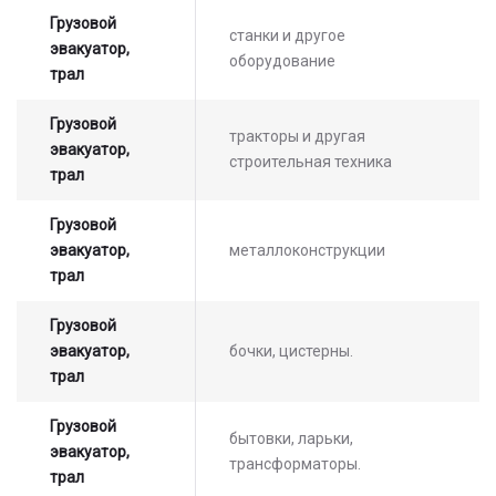
Грузовой
станки и другое
эвакуатор,
оборудование
трал
Грузовой
Оставьте заявку на просчет
тракторы и другая
эвакуатор,
строительная техника
стоимости услуг с нашим
трал
оператором
Грузовой
эвакуатор,
металлоконструкции
трал
Грузовой
эвакуатор,
бочки, цистерны.
трал
Грузовой
бытовки, ларьки,
эвакуатор,
трансформаторы.
трал