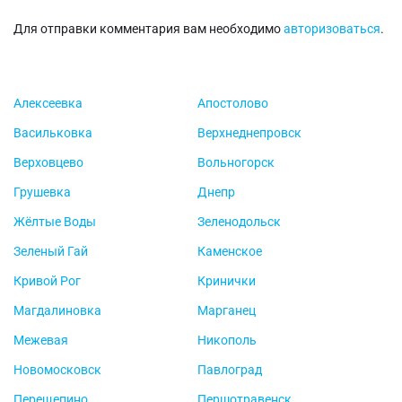
Для отправки комментария вам необходимо
авторизоваться
.
Алексеевка
Апостолово
Васильковка
Верхнеднепровск
Верховцево
Вольногорск
Грушевка
Днепр
Жёлтые Воды
Зеленодольск
Зеленый Гай
Каменское
Кривой Рог
Кринички
Магдалиновка
Марганец
Межевая
Никополь
Новомосковск
Павлоград
Перещепино
Першотравенск