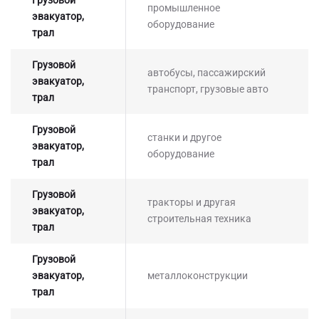
промышленное
эвакуатор,
оборудование
трал
Грузовой
автобусы, пассажирский
эвакуатор,
транспорт, грузовые авто
трал
Грузовой
станки и другое
эвакуатор,
Оставьте заявку на просчет
оборудование
трал
стоимости услуг с нашим
оператором
Грузовой
тракторы и другая
эвакуатор,
строительная техника
трал
Грузовой
эвакуатор,
металлоконструкции
трал