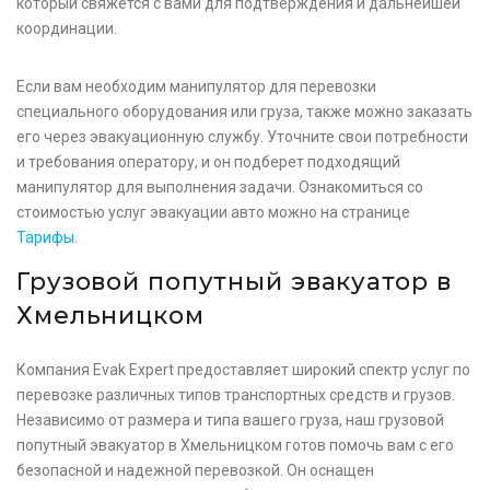
который свяжется с вами для подтверждения и дальнейшей
координации.
Если вам необходим манипулятор для перевозки
специального оборудования или груза, также можно заказать
его через эвакуационную службу. Уточните свои потребности
и требования оператору, и он подберет подходящий
манипулятор для выполнения задачи. Ознакомиться со
стоимостью услуг эвакуации авто можно на странице
Тарифы.
Грузовой попутный эвакуатор в
Хмельницком
Оставьте заявку на просчет
Компания Evak Expert предоставляет широкий спектр услуг по
стоимости услуг с нашим
перевозке различных типов транспортных средств и грузов.
оператором
Независимо от размера и типа вашего груза, наш грузовой
попутный эвакуатор в Хмельницком готов помочь вам с его
безопасной и надежной перевозкой. Он оснащен