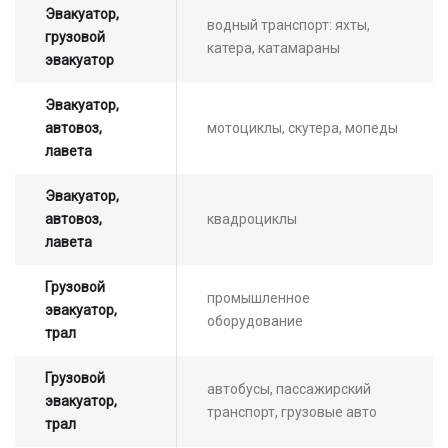
Эвакуатор,
водный транспорт: яхты,
грузовой
катера, катамараны
эвакуатор
Эвакуатор,
автовоз,
мотоциклы, скутера, мопеды
лавета
Эвакуатор,
автовоз,
квадроциклы
лавета
Грузовой
промышленное
эвакуатор,
оборудование
трал
Грузовой
автобусы, пассажирский
эвакуатор,
транспорт, грузовые авто
Оставьте заявку на просчет
трал