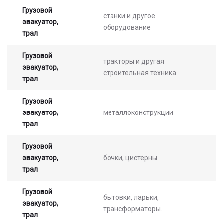
стоимости услуг с нашим
Грузовой
оператором
станки и другое
эвакуатор,
оборудование
трал
Грузовой
тракторы и другая
эвакуатор,
строительная техника
трал
Грузовой
эвакуатор,
металлоконструкции
трал
Грузовой
эвакуатор,
бочки, цистерны.
трал
Грузовой
бытовки, ларьки,
эвакуатор,
трансформаторы.
трал