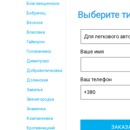
Благовещенское
Выберите ти
Бобринец
Веселое
Власовка
Гайворон
Ваше имя
Голованевск
Димитрово
Добровеличковка
Ваш телефон
Долинская
Завалье
Звенигородка
Знаменка
Компанеевка
Кропивницкий