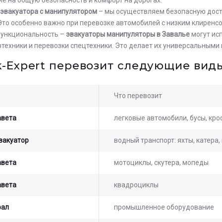
 эвакуатора с манипулятором
– мы осуществляем безопасную дост
Это особенно важно при перевозке автомобилей с низким клиренс
функциональность –
эвакуаторы манипуляторы в Завалье
могут ис
озтехники и перевозки спецтехники. Это делает их универсальным
k-Expert перевозит следующие виды
Что перевозит
авета
легковые автомобили, бусы, кр
вакуатор
водный транспорт: яхты, катера
ьте заявку на просчет
авета
мотоциклы, скутера, мопеды
мости услуг с нашим
атором
авета
квадроциклы
рал
промышленное оборудование