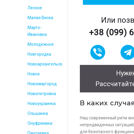
Лесное
Малая Виска
Или поз
Марто-
+38 (099) 
Ивановка
Молодежное
Новгородка
Новоархангельск
Нужен
Новое
Рассчитайт
Новомиргород
Новопетровка
В каких случа
Новоукраинка
Ольшанка
Наш современный ритм жиз
Онуфриевка
непредвиденных ситуаций, 
для безопасного функцион
Пантаевка