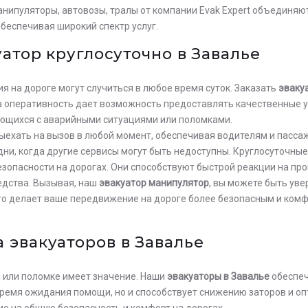
анипуляторы, автовозы, тралы от компании Evak Expert объединяю
беспечивая широкий спектр услуг.
уатор круглосуточно в Завалье
 на дороге могут случиться в любое время суток. Заказать
эваку
ша оперативность дает возможность предоставлять качественные 
ющихся с аварийными ситуациями или поломками.
ыехать на вызов в любой момент, обеспечивая водителям и пасс
дни, когда другие сервисы могут быть недоступны. Круглосуточны
опасности на дорогах. Они способствуют быстрой реакции на про
едства. Вызывая, наш
эвакуатор манипулятор
, вы можете быть ув
что делает ваше передвижение на дороге более безопасным и комф
 эвакуаторов в Завалье
 или поломке имеет значение. Наши
эвакуаторы в Завалье
обеспеч
время ожидания помощи, но и способствует снижению заторов и о
е на общую безопасность и комфорт на дорогах.