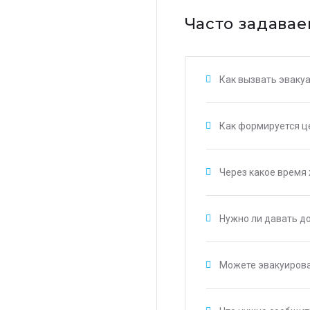
Часто задавае
Как вызвать эвакуа
Как формируется це
Через какое время 
Нужно ли давать д
Можете эвакуирова