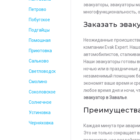
эвакуаторы, эвакуаторы м
Петрово
многофункциональность, о
Побугское
Заказать эвак
Подгайцы
Неожиданные происшествия
Помошная
компании Evak Expert. На
Приютовка
автомобилистов, сталкива
Сальково
Наши эвакуаторы готовы в
ночью или в праздничные 
Светловодск
незаменимый помощник без
Смолино
экономят ваше время и ср
любое время дня и ночи, 
Соколовское
эвакуатор в Завалье
.
Солнечное
Преимущества
Устиновка
Черняховка
Каждая минута при аварии
Это не только сокращает 
положительное воздействи