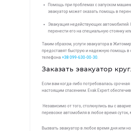
Помощь при проблемах с запуском машины.
эвакуатор может оказать помощь в перен
Эвакуация недействующих автомобилей. В 
перенести его на специальную стоянку ил
Таким образом, услуги эвакуатора в Житомир
предоставят быструю и надежную помощь в сл
телефона
+38 099-630-00-30
.
Заказать эвакуатор кру
Если вам когда-либо потребовалась срочная 
настоящим спасением. Evak Expert обеспечи
Остав
Независимо от того, столкнулись вы с авари
стои
перевозке автомобиля в любое время суток,
опер
Вызвать эвакуатор в любое время дня или н