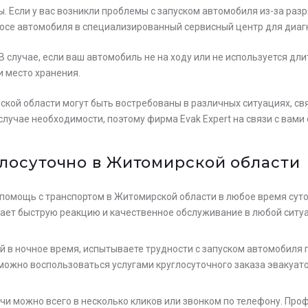
 Если у вас возникли проблемы с запуском автомобиля из-за разр
осе автомобиля в специализированный сервисный центр для диагн
случае, если ваш автомобиль не на ходу или не используется дл
и место хранения.
ской области могут быть востребованы в различных ситуациях, с
учае необходимости, поэтому фирма Evak Expert на связи с вами
глосуточно в Житомирской области
помощь с транспортом в Житомирской области в любое время суток
вает быструю реакцию и качественное обслуживание в любой ситу
ьте заявку на просчет
ей в ночное время, испытываете трудности с запуском автомобиля
мости услуг с нашим
 можно воспользоваться услугами круглосуточного заказа эвакуат
атором
очи можно всего в несколько кликов или звонком по телефону. П