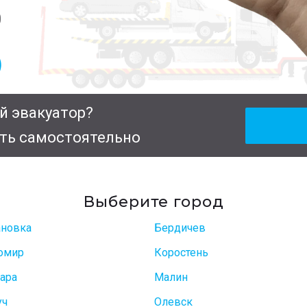
0
й эвакуатор?
ть самостоятельно
Выберите город
ановка
Бердичев
омир
Коростень
ара
Малин
уч
Олевск