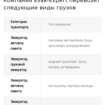
Компания Evak-Expert перевозит
стоимости услуг с нашим
следующие виды грузов
оператором
Категория
Что перевозит
транспорта
Эвакуатор,
легковые автомобили, бусы,
автовоз,
кросовери, внедорожники
лавета
Эвакуатор,
водный транспорт: яхты,
грузовой
катера, катамараны
эвакуатор
Эвакуатор,
автовоз,
мотоциклы, скутера, мопеды
лавета
Эвакуатор,