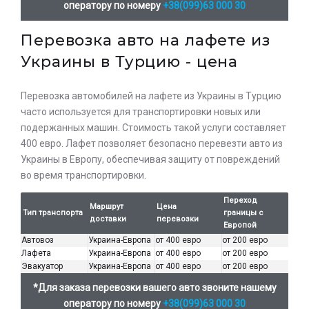
оператору по номеру
+38(099)63 000 30
Перевозка авто на лафете из
Украины в Турцию - цена
Оставьте заявку на просчет
Перевозка автомобилей на лафете из Украины в Турцию
стоимости услуг с нашим
часто используется для транспортировки новых или
оператором
подержанных машин. Стоимость такой услуги составляет
400 евро. Лафет позволяет безопасно перевезти авто из
Украины в Европу, обеспечивая защиту от повреждений
во время транспортировки.
Переход
Маршрут
Цена
Тип транспорта
границы с
доставки
перевозки
Европой
Автовоз
Украина-Европа
от 400 евро
от 200 евро
Лафета
Украина-Европа
от 400 евро
от 200 евро
Эвакуатор
Украина-Европа
от 400 евро
от 200 евро
*Для заказа перевозки вашего авто звоните нашему
оператору по номеру
+38(099)63 000 30