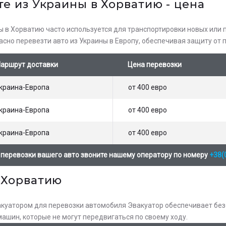
те из Украины в Хорватию - цена
ы в Хорватию часто используется для транспортировки новых или
асно перевезти авто из Украины в Европу, обеспечивая защиту от
аршрут доставки
Цена перевозки
краина-Европа
от 400 евро
краина-Европа
от 400 евро
краина-Европа
от 400 евро
 перевозки вашего авто звоните нашему оператору по номеру
+38(
 Хорватию
вакуатором для перевозки автомобиля Эвакуатор обеспечивает бе
ашин, которые не могут передвигаться по своему ходу.