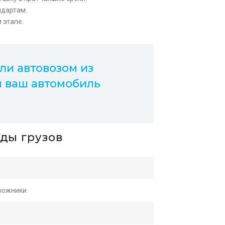
ндартам.
 этапе.
ли автовозом из
ы ваш автомобиль
ды грузов
орожники