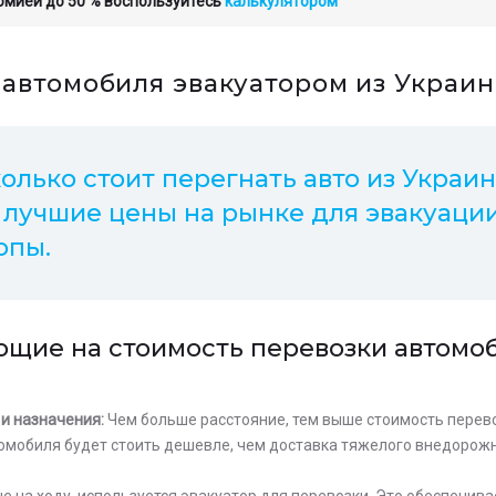
номией до 50 % воспользуйтесь
калькулятором
 автомобиля эвакуатором из Украи
колько стоит перегнать авто из Украи
 лучшие цены на рынке для эвакуации
опы.
щие на стоимость перевозки автомоб
и назначения:
Чем больше расстояние, тем выше стоимость перево
омобиля будет стоить дешевле, чем доставка тяжелого внедорож
е на ходу, используется эвакуатор для перевозки. Это обеспечива