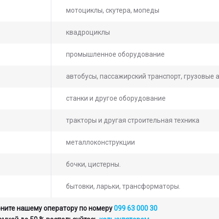
мотоциклы, скутера, мопеды
квадроциклы
промышленное оборудование
автобусы, пассажирский транспорт, грузовые 
станки и другое оборудование
тракторы и другая строительная техника
металлоконструкции
ьте заявку на просчет
бочки, цистерны.
мости услуг с нашим
бытовки, ларьки, трансформаторы.
атором
оните нашему оператору по номеру
099 63 000 30