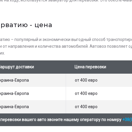
орватию - цена
атию – популярный и экономически выгодный способ транспортиров
ти от направления и количества автомобилей. Автовоз позволяет
их.
аршрут доставки
Цена перевозки
краина-Европа
от 400 евро
краина-Европа
от 400 евро
краина-Европа
от 400 евро
 перевозки вашего авто звоните нашему оператору по номеру
+38(