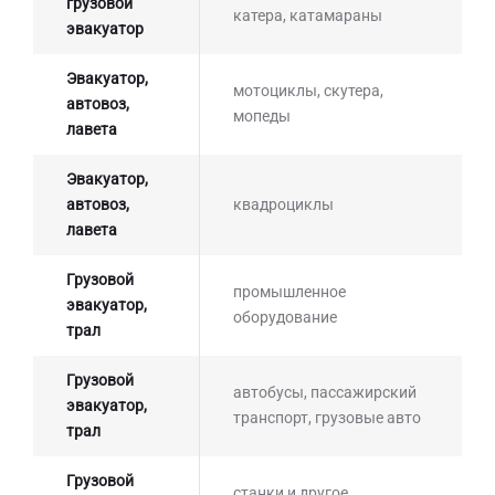
грузовой
катера, катамараны
эвакуатор
Эвакуатор,
мотоциклы, скутера,
автовоз,
мопеды
лавета
Эвакуатор,
автовоз,
квадроциклы
лавета
Грузовой
промышленное
эвакуатор,
оборудование
трал
Грузовой
автобусы, пассажирский
эвакуатор,
транспорт, грузовые авто
трал
Грузовой
станки и другое