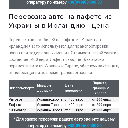
оператору по номеру
+38(099)63 000 30
Перевозка авто на лафете из
Украины в Ирландию - цена
Оставьте заявку на просчет
Перевозка автомобилей на лафете из Украины в
стоимости услуг с нашим
Ирландию часто используется для транспортировки
оператором
новых или подержанных машин. Стоимость такой услуги
составляет 400 евро. Лафет позволяет безопасно
перевезти авто из Украины в Европу, обеспечивая защиту
от повреждений во время транспортировки.
Переход
Маршрут
Цена
Тип транспорта
границы с
доставки
перевозки
Европой
Автовоз
Украина-Европа
от 400 евро
от 200 евро
Лафета
Украина-Европа
от 400 евро
от 200 евро
Эвакуатор
Украина-Европа
от 400 евро
от 200 евро
*Для заказа перевозки вашего авто звоните нашему
оператору по номеру
+38(099)63 000 30