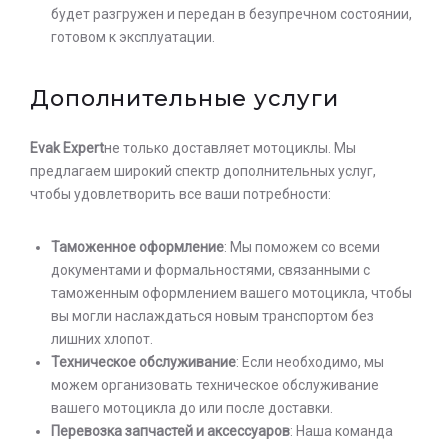
будет разгружен и передан в безупречном состоянии,
готовом к эксплуатации.
Дополнительные услуги
Оставьте заявку на просчет
стоимости услуг с нашим
Evak Expert
не только доставляет мотоциклы. Мы
оператором
предлагаем широкий спектр дополнительных услуг,
чтобы удовлетворить все ваши потребности:
Таможенное оформление
: Мы поможем со всеми
документами и формальностями, связанными с
таможенным оформлением вашего мотоцикла, чтобы
вы могли наслаждаться новым транспортом без
лишних хлопот.
Техническое обслуживание
: Если необходимо, мы
можем организовать техническое обслуживание
вашего мотоцикла до или после доставки.
Перевозка запчастей и аксессуаров
: Наша команда