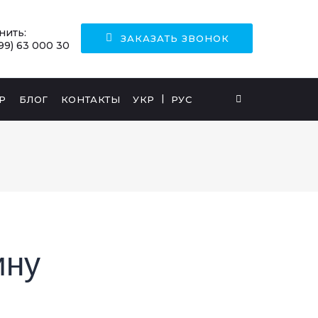
нить:
ЗАКАЗАТЬ ЗВОНОК
99) 63 000 30
Р
БЛОГ
КОНТАКТЫ
УКР
РУС
ину