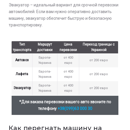
Эвакуатор – идеальный вариант для срочной перевозки
автомобилей. Если вам нужно оперативно доставить
машину, эвакуатор обеспечит быструю и безопасную
транспортировку.
Тип
Маршрут
Цена
Переход границы с
транспорта
доставки
перевозки
Украиной
Европа-
от 400
Автовоз
от 200 евро
Украина
евро
Европа-
от 400
Лафета
от 200 евро
Украина
евро
Европа-
от 400
Эвакуатор
от 200 евро
Украина
евро
*Для заказа перевозки вашего авто звоните по
телефону
+38(099)63 000 30
Оставьте заявку на просчет
стоимости услуг с нашим
оператором
Как перегнать машину на