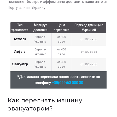
позволяет быстро и эффективно доставить ваше авто из
Португалии в Украину.
Тип
Маршрут
Цена
Переход границы с
транспорта
доставки
перевозки
Украиной
Европа-
от 400
Автовоз
от 200 евро
Украина
евро
Европа-
от 400
Лафета
от 200 евро
Украина
евро
Европа-
от 400
Эвакуатор
от 200 евро
Украина
евро
*Для заказа перевозки вашего авто звоните по
телефону
+38(099)63 000 30
Как перегнать машину
эвакуатором?