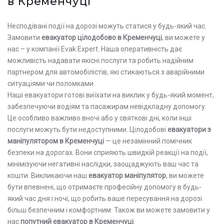
в Кременчуці
Несподівані події на дорозі можуть статися у будь-який час.
Замовити
евакуатор цілодобово в Кременчуці
, ви можете у
нас – у компанії Evak Expert. Наша оперативність дає
можливість надавати якісні послуги та робить надійним
партнером для автомобілістів, які стикаються з аварійними
ситуаціями чи поломками.
Наші евакуатори готові виїхати на виклик у будь-який момент,
забезпечуючи водіям та пасажирам невідкладну допомогу.
Це особливо важливо вночі або у святкові дні, коли інші
послуги можуть бути недоступними. Цілодобові
евакуатори з
маніпулятором в Кременчуці
— це незамінний помічник
безпеки на дорогах. Вони сприяють швидкій реакції на події,
мінімізуючи негативні наслідки, заощаджують ваш час та
кошти. Викликаючи наш
евакуатор маніпулятор
, ви можете
бути впевнені, що отримаєте професійну допомогу в будь-
який час дня і ночі, що робить ваше пересування на дорозі
більш безпечним і комфортним. Також ви можете замовити у
нас
попутний евакуатор в Кременчуці
.