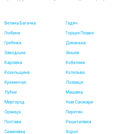
Велика Багачка
Гадяч
Глобине
Горішні Плавні
Гребінка
Диканька
Заводське
Зіньків
Карлівка
Кобеляки
Козельщина
Котельва
Кременчук
Лохвиця
Лубни
Машівка
Миргород
Нові Санжари
Оржиця
Пирятин
Полтава
Решетилівка
Семенівка
Хорол