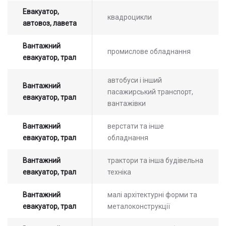
Евакуатор,
квадроцикли
автовоз, лавета
Вантажний
промислове обладнання
евакуатор, трал
автобуси і інший
Вантажний
пасажирський транспорт,
евакуатор, трал
вантажівки
Вантажний
верстати та інше
евакуатор, трал
обладнання
Вантажний
трактори та інша будівельна
евакуатор, трал
техніка
Залиште заявку на прорахунок
Оставьте заявку на просчет
Вантажний
малі архітектурні форми та
стоимости услуг с нашим
вартості послуг з нашим
евакуатор, трал
металоконструкції
оператором
оператором