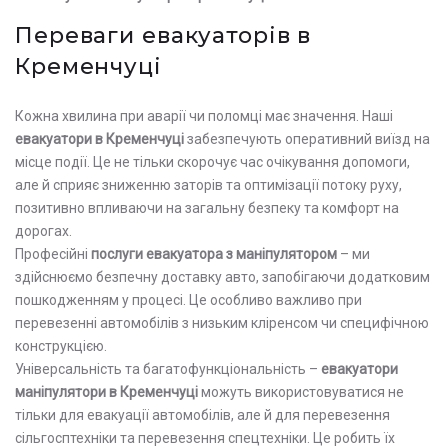
Переваги евакуаторів в
Кременчуці
Кожна хвилина при аварії чи поломці має значення. Наші
евакуатори в Кременчуці
забезпечують оперативний виїзд на
місце події. Це не тільки скорочує час очікування допомоги,
але й сприяє зниженню заторів та оптимізації потоку руху,
позитивно впливаючи на загальну безпеку та комфорт на
дорогах.
Професійні
послуги евакуатора з маніпулятором
– ми
здійснюємо безпечну доставку авто, запобігаючи додатковим
пошкодженням у процесі. Це особливо важливо при
перевезенні автомобілів з низьким кліренсом чи специфічною
конструкцією.
Універсальність та багатофункціональність –
евакуатори
маніпулятори в Кременчуці
можуть використовуватися не
тільки для евакуації автомобілів, але й для перевезення
сільгосптехніки та перевезення спецтехніки. Це робить їх