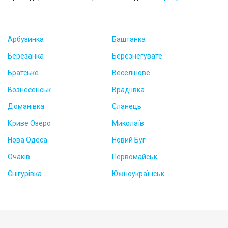
Арбузинка
Баштанка
Березанка
Березнегувате
Братське
Веселінове
Вознесенськ
Врадіївка
Доманівка
Єланець
Криве Озеро
Миколаїв
Нова Одеса
Новий Буг
Очаків
Первомайськ
Снігурівка
Южноукраїнськ