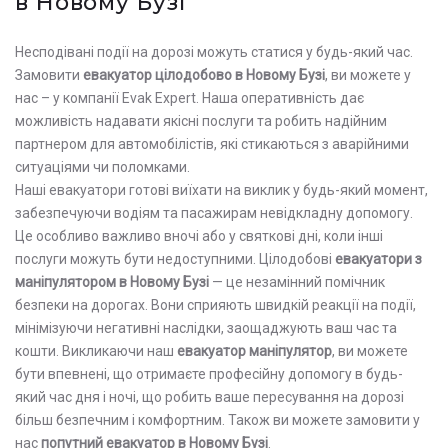
в Новому Бузі
Несподівані події на дорозі можуть статися у будь-який час.
Замовити
евакуатор цілодобово в Новому Бузі
, ви можете у
нас – у компанії Evak Expert. Наша оперативність дає
можливість надавати якісні послуги та робить надійним
партнером для автомобілістів, які стикаються з аварійними
ситуаціями чи поломками.
Наші евакуатори готові виїхати на виклик у будь-який момент,
забезпечуючи водіям та пасажирам невідкладну допомогу.
Це особливо важливо вночі або у святкові дні, коли інші
послуги можуть бути недоступними. Цілодобові
евакуатори з
маніпулятором в Новому Бузі
— це незамінний помічник
безпеки на дорогах. Вони сприяють швидкій реакції на події,
мінімізуючи негативні наслідки, заощаджують ваш час та
кошти. Викликаючи наш
евакуатор маніпулятор
, ви можете
бути впевнені, що отримаєте професійну допомогу в будь-
який час дня і ночі, що робить ваше пересування на дорозі
більш безпечним і комфортним. Також ви можете замовити у
нас
попутний евакуатор в Новому Бузі
.