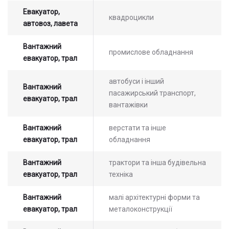
Евакуатор,
квадроцикли
автовоз, лавета
Вантажний
промислове обладнання
евакуатор, трал
автобуси і інший
Вантажний
пасажирський транспорт,
евакуатор, трал
вантажівки
Вантажний
верстати та інше
евакуатор, трал
обладнання
Залиште заявку на прорахунок
Оставьте заявку на просчет
стоимости услуг с нашим
вартості послуг з нашим
Вантажний
трактори та інша будівельна
оператором
оператором
евакуатор, трал
техніка
Вантажний
малі архітектурні форми та
евакуатор, трал
металоконструкції