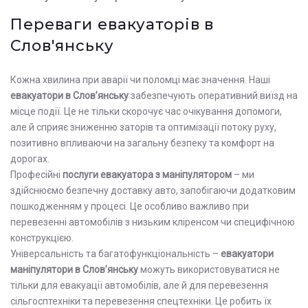
Переваги евакуаторів в
Слов'янську
Кожна хвилина при аварії чи поломці має значення. Наші
евакуатори в Слов’янську
забезпечують оперативний виїзд на
місце події. Це не тільки скорочує час очікування допомоги,
але й сприяє зниженню заторів та оптимізації потоку руху,
позитивно впливаючи на загальну безпеку та комфорт на
дорогах.
Професійні
послуги евакуатора з маніпулятором
– ми
здійснюємо безпечну доставку авто, запобігаючи додатковим
пошкодженням у процесі. Це особливо важливо при
перевезенні автомобілів з низьким кліренсом чи специфічною
конструкцією.
Універсальність та багатофункціональність –
евакуатори
маніпулятори в Слов’янську
можуть використовуватися не
тільки для евакуації автомобілів, але й для перевезення
сільгосптехніки та перевезення спецтехніки. Це робить їх