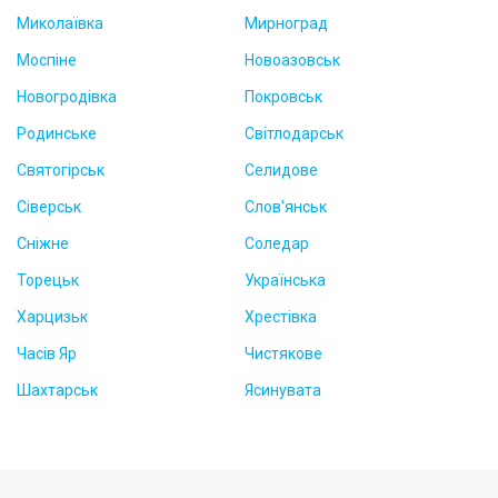
Миколаївка
Мирноград
Моспіне
Новоазовськ
Новогродівка
Покровськ
Родинське
Світлодарськ
Святогірськ
Селидове
Сіверськ
Слов'янськ
Сніжне
Соледар
Торецьк
Українська
Харцизьк
Хрестівка
Часів Яр
Чистякове
Шахтарськ
Ясинувата