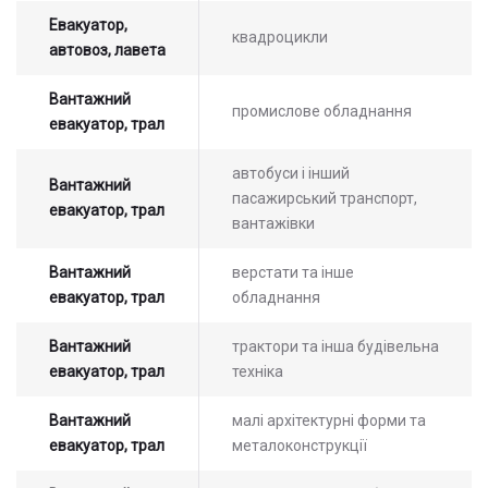
Евакуатор,
квадроцикли
автовоз, лавета
Вантажний
промислове обладнання
евакуатор, трал
автобуси і інший
Вантажний
пасажирський транспорт,
евакуатор, трал
вантажівки
Вантажний
верстати та інше
евакуатор, трал
обладнання
Вантажний
трактори та інша будівельна
евакуатор, трал
техніка
Вантажний
малі архітектурні форми та
евакуатор, трал
металоконструкції