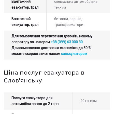
Вантажний
спеціальна автомобільна
евакуатор, трал
техніка
Залиште заявку на прорахунок
Оставьте заявку на просчет
Вантажний
битовки, ларьки,
стоимости услуг с нашим
вартості послуг з нашим
евакуатор, трал
трансформатори.
оператором
оператором
Для замовлення перевезення дзвоніть нашому
оператору за номером
+38 (099) 63 000 30
Для замовлення доставки з економією до 50 %
можете скористатися нашим
калькулятором
Ціна послуг евакуатора в
Слов'янську
Послуги евакуатора для
20 грн/км
автомобіля вагою до 2 тонн