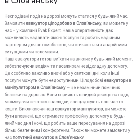
в Слов'янську
Несподівані події на дорозі можуть статися у будь-який час.
Замовити
евакуатор цілодобово в Слов’янську
, ви можете у
нас – у компанії Evak Expert. Наша оперативність дає
можливість надавати якісні послуги та робить надійним
партнером для автомобілістів, які стикаються з аварійними
ситуаціями чи поломками.
Наші евакуатори готові виїхати на виклик у будь-який момент,
забезпечуючи водіям та пасажирам невідкладну допомогу.
Це особливо важливо вночі або у святкові дні, коли інші
послуги можуть бути недоступними. Цілодобові
евакуатори з
маніпулятором в Слов’янську
— це незамінний помічник
безпеки на дорогах. Вони сприяють швидкій реакції на події,
мінімізуючи негативні наслідки, заощаджують ваш час та
кошти. Викликаючи наш
евакуатор маніпулятор
, ви можете
бути впевнені, що отримаєте професійну допомогу в будь-
який час дня і ночі, що робить ваше пересування на дорозі
більш безпечним і комфортним. Також ви можете замовити у
нас
попутний евакуатор в Слов’янську
.