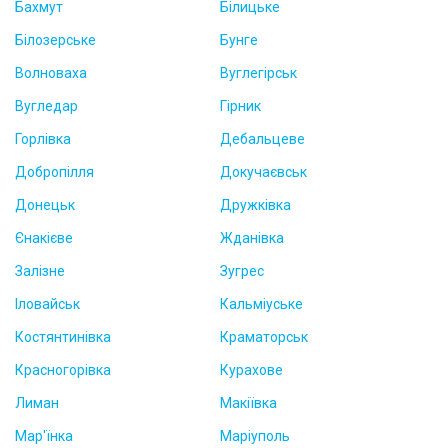
Бахмут
Білицьке
Білозерське
Бунге
Волноваха
Вуглегірськ
Вугледар
Гірник
Горлівка
Дебальцеве
Добропілля
Докучаєвськ
Донецьк
Дружківка
Єнакієве
Жданівка
Залізне
Зугрес
Іловайськ
Кальміуське
Костянтинівка
Краматорськ
Красногорівка
Курахове
Лиман
Макіївка
Мар'їнка
Маріуполь