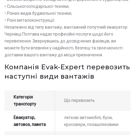
• Сільськогосподарської техніки;
• Різних видів будівельної техніки;
• Різні металоконструкції.
Незалежно від типу вантажу, вантажний попутний евакуатор
Чернівці Полтава надає професійні послуги щодо його
перевезення. Звернувшись до досвідчених фахівців, ви
можете бути впевнені у надійності, безпеці та своєчасності
доставки вашого вантажу до місця призначення.
Компанія Evak-Expert перевозить
Залиште заявку на прорахунок
Оставьте заявку на просчет
наступні види вантажів
стоимости услуг с нашим
вартості послуг з нашим
оператором
оператором
Категорія
Що перевозить
транспорту
Евакуатор,
легкові автомобілі, буси,
автовоз, лавета
кросовери, позашляховики