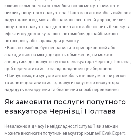
ключові компоненти автомобіля також можуть вимагати
виклику попутного евакуатора. Якщо ваш автомобіль вийшов з
ладу вдалині від міста або на мало освітленій дорозі, виклик
попутного евакуатора і доставка авто забезпечить безпеку та
ефективну доставку вашого автомобіля до найближчого
автосервісу або гаража для ремонту.
• Ваш автомобіль був неправильно припаркований або
знаходиться на місці, де діють обмеження, ви можете
звернутися до послуг попутного евакуатора Чернівці Полтава ,
щоб перемістити його на відповідне місце зберігання.
• Припустимо, ви купуєте автомобіль в іншому місті чи регіоні
та хочете доставити його, послуги попутного евакуатора
нададуть вам зручний та безпечний спосіб перевезення.
Як замовити послуги попутного
евакуатора Чернівці Полтава
Незалежно від часу і невідкладності ситуації, ви завжди
можете викликати попутний евакуатор компанії Evak Expert,