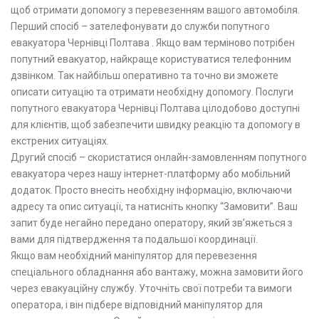
щоб отримати допомогу з перевезенням вашого автомобіля.
Перший спосіб – зателефонувати до служби попутного
евакуатора Чернівці Полтава . Якщо вам терміново потрібен
попутний евакуатор, найкраще користуватися телефонним
дзвінком. Так найбільш оперативно та точно ви зможете
описати ситуацію та отримати необхідну допомогу. Послуги
попутного евакуатора Чернівці Полтава цілодобово доступні
для клієнтів, щоб забезпечити швидку реакцію та допомогу в
екстрених ситуаціях.
Другий спосіб – скористатися онлайн-замовленням попутного
евакуатора через нашу інтернет-платформу або мобільний
додаток. Просто внесіть необхідну інформацію, включаючи
адресу та опис ситуації, та натисніть кнопку “Замовити”. Ваш
запит буде негайно передано оператору, який зв’яжеться з
вами для підтвердження та подальшої координації.
Якщо вам необхідний маніпулятор для перевезення
спеціального обладнання або вантажу, можна замовити його
через евакуаційну службу. Уточніть свої потреби та вимоги
оператора, і він підбере відповідний маніпулятор для