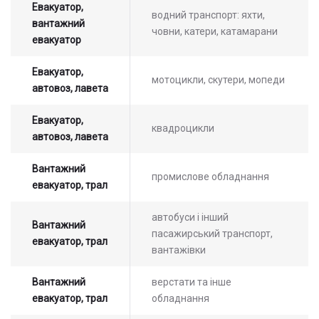
Евакуатор,
водний транспорт: яхти,
вантажний
човни, катери, катамарани
евакуатор
Евакуатор,
мотоцикли, скутери, мопеди
автовоз, лавета
Евакуатор,
квадроцикли
автовоз, лавета
Вантажний
промислове обладнання
евакуатор, трал
автобуси і інший
Вантажний
пасажирський транспорт,
евакуатор, трал
вантажівки
Вантажний
верстати та інше
евакуатор, трал
обладнання