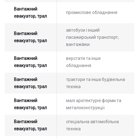
Вантажний
промислове обладнання
евакуатор, трал
автобуси і інший
Вантажний
пасажирський транспорт,
евакуатор, трал
вантажівки
Вантажний
верстати та інше
евакуатор, трал
обладнання
Вантажний
трактори та інша будівельна
евакуатор, трал
техніка
Вантажний
малі архітектурні форми та
евакуатор, трал
металоконструкції
Вантажний
спеціальна автомобільна
евакуатор, трал
техніка