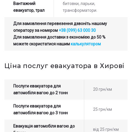
Залиште заявку на прорахунок
Оставьте заявку на просчет
Вантажний
битовки, ларьки,
стоимости услуг с нашим
вартості послуг з нашим
евакуатор, трал
трансформатори.
оператором
оператором
Для замовлення перевезення дзвоніть нашому
оператору за номером
+38 (099) 63 000 30
Для замовлення доставки з економією до 50 %
можете скористатися нашим
калькулятором
Ціна послуг евакуатора в Хирові
Послуги евакуатора для
20 грн/км
автомобіля вагою до 2 тонн
Послуги евакуатора для
25 грн/км
автомобіля вагою до 3 тонн
Евакуація автомобіля вагою до
від 25 грн/км