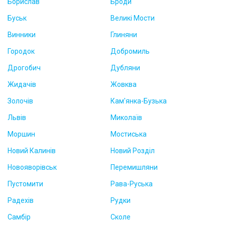
Борислав
Броди
Буськ
Великі Мости
Винники
Глиняни
Городок
Добромиль
Дрогобич
Дубляни
Жидачів
Жовква
Золочів
Кам'янка-Бузька
Львів
Миколаїв
Моршин
Мостиська
Новий Калинів
Новий Розділ
Новояворівськ
Перемишляни
Пустомити
Рава-Руська
Радехів
Рудки
Самбір
Сколе