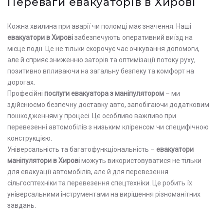
Переваги евакуаторів в Хирові
Кожна хвилина при аварії чи поломці має значення. Наші
евакуатори в Хирові
забезпечують оперативний виїзд на
місце події. Це не тільки скорочує час очікування допомоги,
але й сприяє зниженню заторів та оптимізації потоку руху,
позитивно впливаючи на загальну безпеку та комфорт на
дорогах.
Професійні
послуги евакуатора з маніпулятором
– ми
здійснюємо безпечну доставку авто, запобігаючи додатковим
пошкодженням у процесі. Це особливо важливо при
перевезенні автомобілів з низьким кліренсом чи специфічною
конструкцією.
Універсальність та багатофункціональність –
евакуатори
маніпулятори в Хирові
можуть використовуватися не тільки
для евакуації автомобілів, але й для перевезення
сільгосптехніки та перевезення спецтехніки. Це робить їх
універсальними інструментами на вирішення різноманітних
завдань.