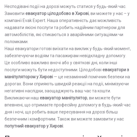
Несподівані події на дорозі можуть статися у будь-який час.
Замовити
евакуатор цілодобово в Хирові
, ви можете у нас – у
компанії Evak Expert. Наша оперативність дає можливість
надавати якісні послуги та робить надійним партнером для
автомобілістів, які стикаються з аварійними ситуаціями чи
поломками.
Наші евакуатори готові виїхати на виклик у будь-який момент,
забезпечуючи водіям та пасажирам невідкладну допомогу.
Це особливо важливо вночі або у святкові дні, коли інші
послуги можуть бути недоступними. Цілодобові
евакуатори з
маніпулятором у Хирові
— це незамінний помічник безпеки на
дорогах. Вони сприяють швидкій реакції на події, мінімізуючи
негативні наслідки, заощаджують ваш час та кошти.
Викликаючи наш
евакуатор маніпулятор
, ви можете бути
впевнені, що отримаєте професійну допомогу в будь-який час
дня і ночі, що робить ваше пересування на дорозі більш
безпечним і комфортним. Також ви можете замовити у нас
попутний евакуатор у Хирові
.