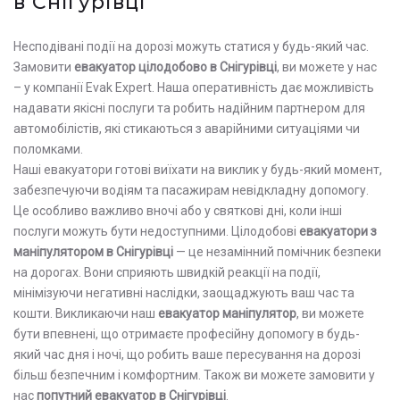
в Снігурівці
Несподівані події на дорозі можуть статися у будь-який час.
Замовити
евакуатор цілодобово в Снігурівці
, ви можете у нас
– у компанії Evak Expert. Наша оперативність дає можливість
надавати якісні послуги та робить надійним партнером для
автомобілістів, які стикаються з аварійними ситуаціями чи
поломками.
Наші евакуатори готові виїхати на виклик у будь-який момент,
забезпечуючи водіям та пасажирам невідкладну допомогу.
Це особливо важливо вночі або у святкові дні, коли інші
послуги можуть бути недоступними. Цілодобові
евакуатори з
маніпулятором в Снігурівці
— це незамінний помічник безпеки
на дорогах. Вони сприяють швидкій реакції на події,
мінімізуючи негативні наслідки, заощаджують ваш час та
кошти. Викликаючи наш
евакуатор маніпулятор
, ви можете
бути впевнені, що отримаєте професійну допомогу в будь-
який час дня і ночі, що робить ваше пересування на дорозі
більш безпечним і комфортним. Також ви можете замовити у
нас
попутний евакуатор в Снігурівці
.