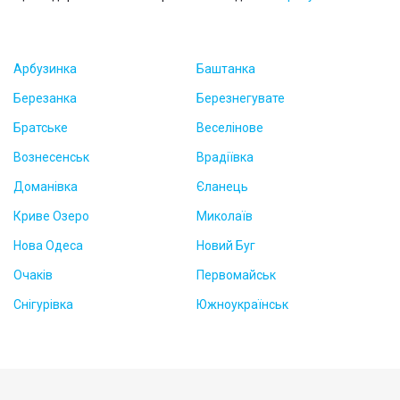
Арбузинка
Баштанка
Березанка
Березнегувате
Братське
Веселінове
Вознесенськ
Врадіївка
Доманівка
Єланець
Криве Озеро
Миколаїв
Нова Одеса
Новий Буг
Очаків
Первомайськ
Снігурівка
Южноукраїнськ