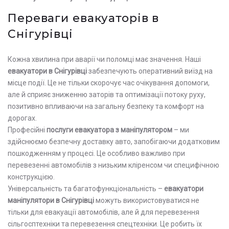
Переваги евакуаторів в
Снігурівці
Кожна хвилина при аварії чи поломці має значення. Наші
евакуатори в Снігурівці
забезпечують оперативний виїзд на
місце події. Це не тільки скорочує час очікування допомоги,
але й сприяє зниженню заторів та оптимізації потоку руху,
позитивно впливаючи на загальну безпеку та комфорт на
дорогах.
Професійні
послуги евакуатора з маніпулятором
– ми
здійснюємо безпечну доставку авто, запобігаючи додатковим
пошкодженням у процесі. Це особливо важливо при
перевезенні автомобілів з низьким кліренсом чи специфічною
конструкцією.
Універсальність та багатофункціональність –
евакуатори
маніпулятори в Снігурівці
можуть використовуватися не
тільки для евакуації автомобілів, але й для перевезення
сільгосптехніки та перевезення спецтехніки. Це робить їх