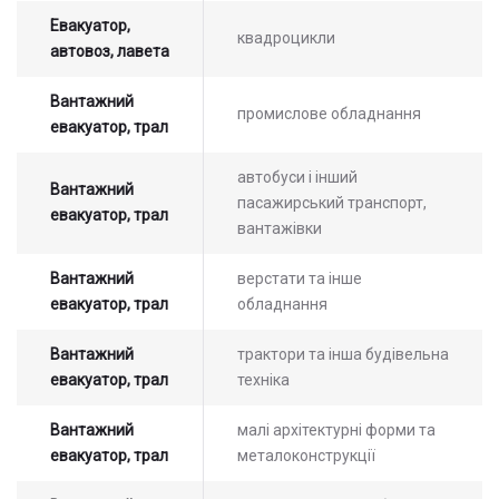
Евакуатор,
квадроцикли
автовоз, лавета
Вантажний
промислове обладнання
евакуатор, трал
автобуси і інший
Вантажний
пасажирський транспорт,
евакуатор, трал
вантажівки
Вантажний
верстати та інше
евакуатор, трал
обладнання
Залиште заявку на прорахунок
Оставьте заявку на просчет
стоимости услуг с нашим
вартості послуг з нашим
Вантажний
трактори та інша будівельна
оператором
оператором
евакуатор, трал
техніка
Вантажний
малі архітектурні форми та
евакуатор, трал
металоконструкції