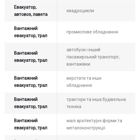
Евакуатор,
квадроцикли
автовоз, лавета
Вантажний
промислове обладнання
евакуатор, трал
автобуси і інший
Вантажний
пасажирський транспорт,
евакуатор, трал
вантажівки
Вантажний
верстати та інше
евакуатор, трал
обладнання
Вантажний
трактори та інша будівельна
Залиште заявку на прорахунок
Оставьте заявку на просчет
евакуатор, трал
техніка
стоимости услуг с нашим
вартості послуг з нашим
оператором
оператором
Вантажний
малі архітектурні форми та
евакуатор, трал
металоконструкції