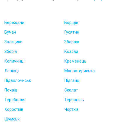
Бережани
Борщів
Бучач
Гусятин
Заліщики
Збараж
Зборів
Козова
Копичинці
Кременець
Ланівці
Монастириська
Підволочиськ
Підгайці
Почаїв
Скалат
Теребовля
Тернопіль
Хоростків
Чортків
Шумськ