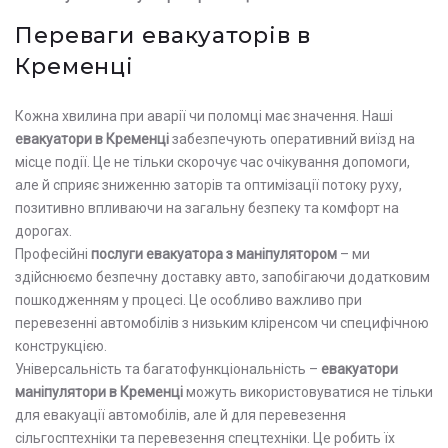
Переваги евакуаторів в
Кременці
Кожна хвилина при аварії чи поломці має значення. Наші
евакуатори в Кременці
забезпечують оперативний виїзд на
місце події. Це не тільки скорочує час очікування допомоги,
але й сприяє зниженню заторів та оптимізації потоку руху,
позитивно впливаючи на загальну безпеку та комфорт на
дорогах.
Професійні
послуги евакуатора з маніпулятором
– ми
здійснюємо безпечну доставку авто, запобігаючи додатковим
пошкодженням у процесі. Це особливо важливо при
перевезенні автомобілів з низьким кліренсом чи специфічною
конструкцією.
Універсальність та багатофункціональність –
евакуатори
маніпулятори в Кременці
можуть використовуватися не тільки
для евакуації автомобілів, але й для перевезення
сільгосптехніки та перевезення спецтехніки. Це робить їх