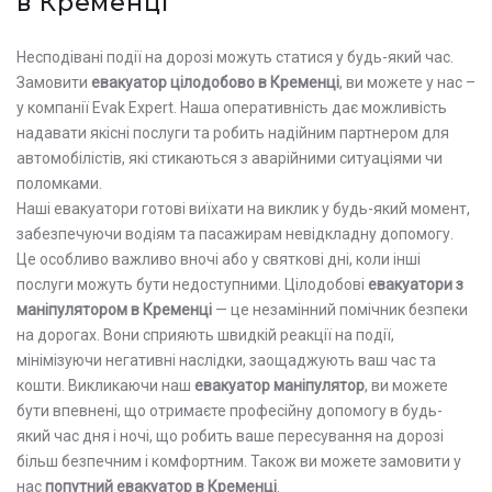
в Кременці
Несподівані події на дорозі можуть статися у будь-який час.
Замовити
евакуатор цілодобово в Кременці
, ви можете у нас –
у компанії Evak Expert. Наша оперативність дає можливість
надавати якісні послуги та робить надійним партнером для
автомобілістів, які стикаються з аварійними ситуаціями чи
поломками.
Наші евакуатори готові виїхати на виклик у будь-який момент,
забезпечуючи водіям та пасажирам невідкладну допомогу.
Це особливо важливо вночі або у святкові дні, коли інші
послуги можуть бути недоступними. Цілодобові
евакуатори з
маніпулятором в Кременці
— це незамінний помічник безпеки
на дорогах. Вони сприяють швидкій реакції на події,
мінімізуючи негативні наслідки, заощаджують ваш час та
кошти. Викликаючи наш
евакуатор маніпулятор
, ви можете
бути впевнені, що отримаєте професійну допомогу в будь-
який час дня і ночі, що робить ваше пересування на дорозі
більш безпечним і комфортним. Також ви можете замовити у
нас
попутний евакуатор в Кременці
.