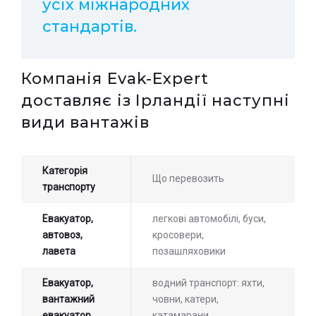
усіх міжнародних
стандартів.
Компанія Evak-Expert
доставляє із Ірландії наступні
види вантажів
Категорія
Що перевозить
транспорту
Евакуатор,
легкові автомобілі, буси,
автовоз,
кросовери,
лавета
позашляховики
Евакуатор,
водний транспорт: яхти,
вантажний
човни, катери,
евакуатор
катамарани