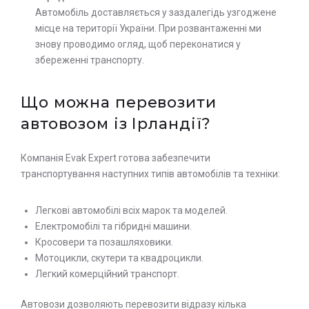
Автомобіль доставляється у заздалегідь узгоджене
місце на території України. При розвантаженні ми
знову проводимо огляд, щоб переконатися у
збереженні транспорту.
Що можна перевозити
автовозом із Ірландії?
Компанія Evak Expert готова забезпечити
транспортування наступних типів автомобілів та техніки:
Легкові автомобілі всіх марок та моделей.
Електромобілі та гібридні машини.
Кросовери та позашляховики.
Залиште заявку на прорахунок
Оставьте заявку на просчет
Мотоцикли, скутери та квадроцикли.
стоимости услуг с нашим
вартості послуг з нашим
Легкий комерційний транспорт.
оператором
оператором
Автовози дозволяють перевозити відразу кілька