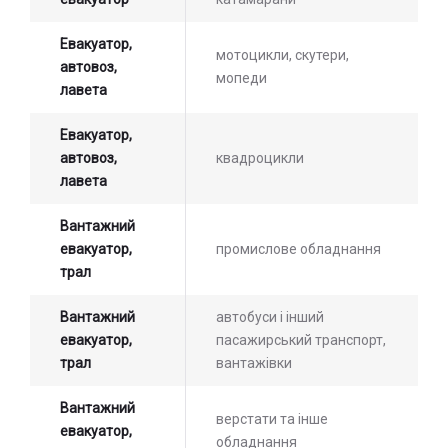
Евакуатор,
мотоцикли, скутери,
автовоз,
мопеди
лавета
Евакуатор,
автовоз,
квадроцикли
лавета
Вантажний
евакуатор,
промислове обладнання
трал
Вантажний
автобуси і інший
евакуатор,
пасажирський транспорт,
трал
вантажівки
Вантажний
верстати та інше
евакуатор,
обладнання