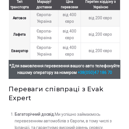
Тип
Маршрут
Ціна
Перетин кордону з
транспорта
доставки
перевозки
Україною
Європа-
від 400
від 200 євро
Автовоз
Україна
євро
Європа-
від 400
від 200 євро
Лафета
Україна
євро
Європа-
від 400
від 200 євро
Евакуатор
Україна
євро
*Для замовлення перевезення вашого авто телефонуйте
нашому оператору за номером
+38(050)47 186 70
Переваги співпраці з Evak
Expert
Багаторічний досвід.
Ми успішно займаємось
перевезенням автомобілів з Європи, в тому числі з
Ірландії, та гарантуємо високий рівень сервісу.