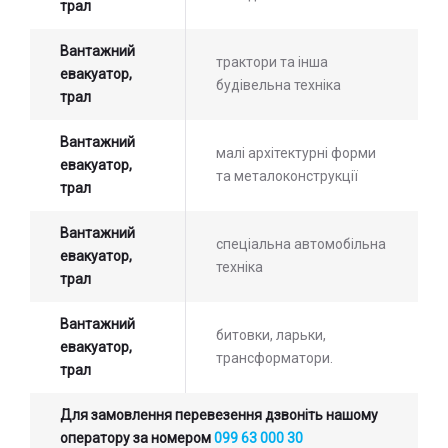
трал
Вантажний
трактори та інша
евакуатор,
будівельна техніка
трал
Вантажний
малі архітектурні форми
евакуатор,
та металоконструкції
трал
Вантажний
спеціальна автомобільна
евакуатор,
техніка
трал
Вантажний
битовки, ларьки,
евакуатор,
трансформатори.
трал
Для замовлення перевезення дзвоніть нашому
оператору за номером
099 63 000 30