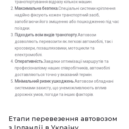
транспортування відразу кількох машин.
Максимальна безпека.
Спеціальні системи кріплення
надійно фіксують кожен транспортний засіб,
запобігаючи його зміщенню або пошкодженню під час
поїздки.
Підходить всім видів транспорту.
Автовози
дозволяють перевозити як легкові автомобілі, так і
кросовери, позашляховики, мотоцикли та
електромобілі.
Оперативність.
Завдяки оптимізації маршрутів та
професіоналізму наших співробітників, автомобілі
доставляються точно у вказаний термін.
Мінімальний ризик ушкоджень.
Автовози обладнані
системами захисту, що унеможливлюють вплив
дорожніх умов, погоди та інших факторів.
Етапи перевезення автовозом
з Ірландії в Україну