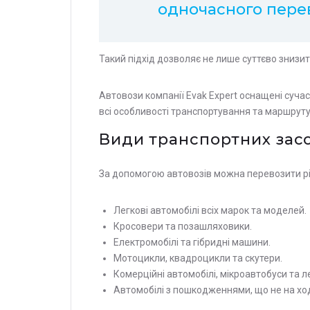
одночасного перев
Такий підхід дозволяє не лише суттєво знизи
Автовози компанії Evak Expert оснащені суча
всі особливості транспортування та маршрут
Види транспортних засо
За допомогою автовозів можна перевозити різн
Легкові автомобілі всіх марок та моделей.
Кросовери та позашляховики.
Електромобілі та гібридні машини.
Мотоцикли, квадроцикли та скутери.
Комерційні автомобілі, мікроавтобуси та 
Автомобілі з пошкодженнями, що не на хо