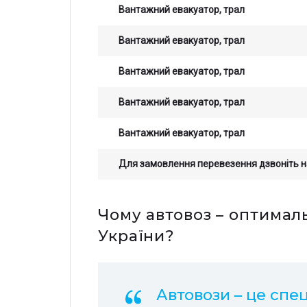
Вантажний евакуатор, трал
Вантажний евакуатор, трал
Вантажний евакуатор, трал
Вантажний евакуатор, трал
Вантажний евакуатор, трал
Для замовлення перевезення дзвоніть 
Чому автовоз – оптималь
Остав
Зали
України?
стои
прор
опер
з на
Автовози – це спец