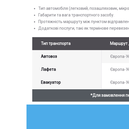
Тип автомобіля (легковий, позашляховик, мікр
Габарити та вага транспортного засобу.
Протяжність маршруту між пунктом відправлен
Додаткові послуги, такі як термінове перевезе
Тип транспорта
Маршрут 
Автовоз
Європа-У
Лафета
Європа-У
Евакуатор
Європа-У
*Для замовлення п