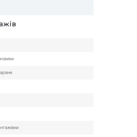
тажів
яховики
марани
антажівки