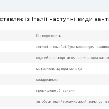
ставляє із Італії наступні види ван
Що перевозить
легкові автомобілі, буси, кросовери, позашл
водний транспорт: яхти, човни, катери, ката
мотоцикли, скутери, мопеди
квадроцикли
промислове обладнання
автобуси і інший пасажирський транспорт, в