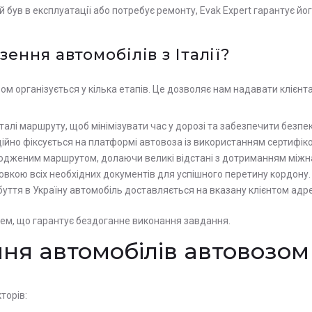
й був в експлуатації або потребує ремонту, Evak Expert гарантує йо
ення автомобілів з Італії?
 організується у кілька етапів. Це дозволяє нам надавати клієнта
талі маршруту, щоб мінімізувати час у дорозі та забезпечити безпек
ійно фіксується на платформі автовоза із використанням сертифіко
огодженим маршрутом, долаючи великі відстані з дотриманням міжн
овкою всіх необхідних документів для успішного перетину кордону.
буття в Україну автомобіль доставляється на вказану клієнтом адре
ем, що гарантує бездоганне виконання завдання.
ня автомобілів автовозом з
торів: