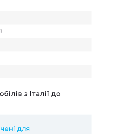
ї
ілів з Італії до
ачені для