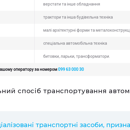
верстати та інше обладнання
трактори та інша будівельна техніка
малі архітектурні форми та металоконструкці
спеціальна автомобільна техніка
битовки, ларьки, трансформатори.
нашому оператору за номером
099 63 000 30
ний спосіб транспортування автомоб
ьте заявку на просчет
ште заявку на
мости услуг с нашим
ахунок вартості послуг
атором
шим оператором
іалізовані транспортні засоби, призн