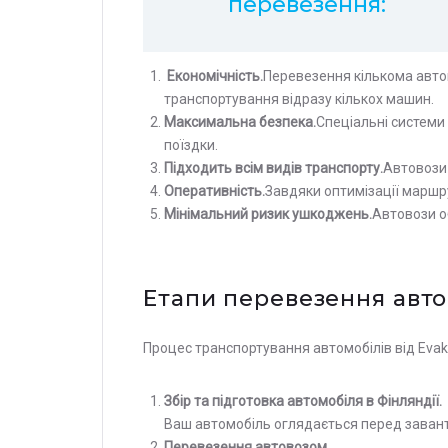
перевезення:
Економічність.
Перевезення кількома авто
транспортування відразу кількох машин.
Максимальна безпека.
Спеціальні системи
поїздки.
Підходить всім видів транспорту.
Автовози 
Оперативність.
Завдяки оптимізації маршру
Мінімальний ризик ушкоджень.
Автовози о
Етапи перевезення автов
Процес транспортування автомобілів від Evak
Збір та підготовка автомобіля в Фінляндії.
Ваш автомобіль оглядається перед завант
Перевезення автовозом.