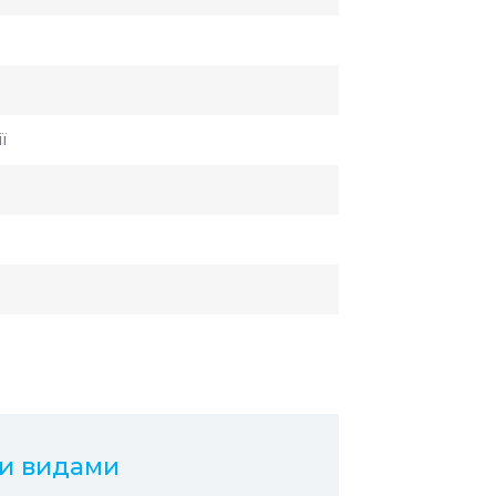
ї
ми видами