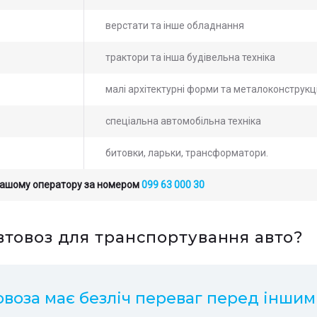
верстати та інше обладнання
трактори та інша будівельна техніка
малі архітектурні форми та металоконструкці
спеціальна автомобільна техніка
битовки, ларьки, трансформатори.
нашому оператору за номером
099 63 000 30
втовоз для транспортування авто?
ьте заявку на просчет
ште заявку на
мости услуг с нашим
ахунок вартості послуг
атором
шим оператором
воза має безліч переваг перед інши