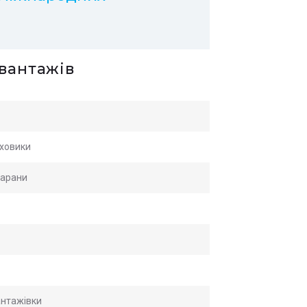
 вантажів
яховики
марани
антажівки