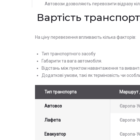
Автовози дозволяють перевозити відразу кіль
Вартість транспорт
На ціну перевезення впливають кілька факторів:
Тип транспортного засобу
Габарити та вага автомобіля.
Відстань між пунктом навантаження та виван
Додаткові умови, такі як терміновість чи особл
Тип транспорта
Маршрут 
Автовоз
Європа-У
Лафета
Європа-У
Евакуатор
Європа-У