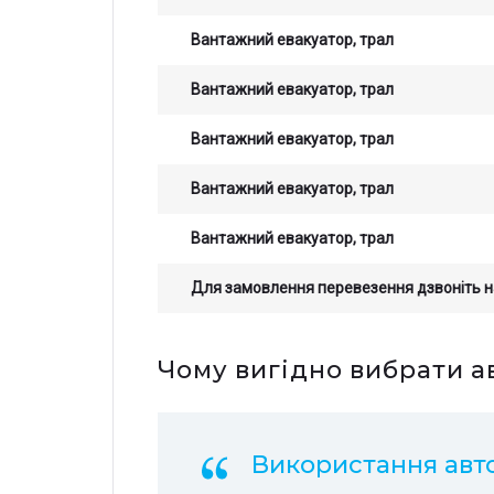
Вантажний евакуатор, трал
Вантажний евакуатор, трал
Вантажний евакуатор, трал
Вантажний евакуатор, трал
Вантажний евакуатор, трал
Для замовлення перевезення дзвоніть 
Чому вигідно вибрати а
Остав
Зали
стои
прор
опер
з на
Використання авто