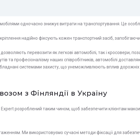
мобілями одночасно знижує витрати на транспортування. Це особл
 кріплення надійно фіксують кожен транспортний засіб, запобігаю
дозволяють перевозити як легкові автомобілі, так і кросовери, по
тів та професіоналізму наших співробітників, автомобілі доставляю
бладнані системами захисту, що унеможливлюють вплив дорожніх у
озом з Фінляндії в Україну
 Expert розроблений таким чином, щоб забезпечити клієнтам макси
аженням. Ми використовуємо сучасні методи фіксації для забезпе