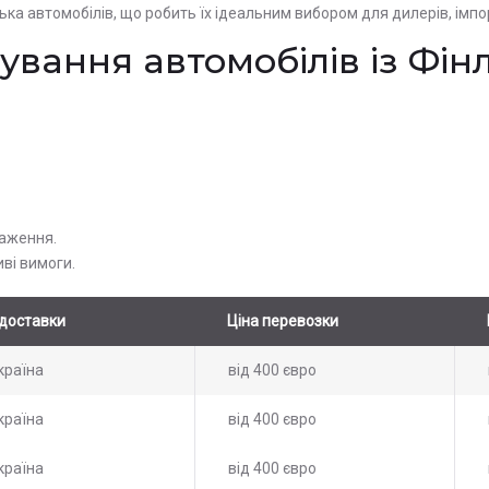
ка автомобілів, що робить їх ідеальним вибором для дилерів, імпор
ування автомобілів із Фінл
таження.
иві вимоги.
доставки
Ціна перевозки
країна
від 400 євро
країна
від 400 євро
країна
від 400 євро