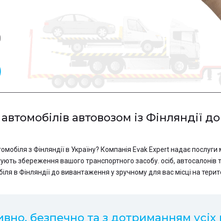
0
втомобілів автовозом із Фінляндії до
омобіля з Фінляндії в Україну? Компанія Evak Expert надає послуг
тують збереження вашого транспортного засобу. осіб, автосалонів 
ля в Фінляндії до вивантаження у зручному для вас місці на терито
вно, безпечно та з дотриманням усіх