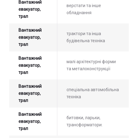
Вантажний
верстати та інше
евакуатор,
обладнання
трал
Вантажний
трактори та інша
евакуатор,
будівельна техніка
трал
Вантажний
малі архітектурні форми
евакуатор,
та металоконструкції
трал
Вантажний
спеціальна автомобільна
евакуатор,
техніка
трал
Вантажний
битовки, ларьки,
евакуатор,
трансформатори.
трал