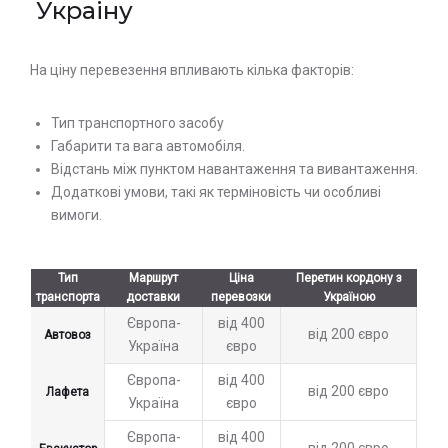
Украіну
оператором
оператором
На ціну перевезення впливають кілька факторів:
Тип транспортного засобу
Габарити та вага автомобіля.
Відстань між пунктом навантаження та вивантаження.
Додаткові умови, такі як терміновість чи особливі
вимоги.
Тип
Маршрут
Ціна
Перетин кордону з
транспорта
доставки
перевозки
Україною
Європа-
від 400
від 200 євро
Автовоз
Україна
євро
Європа-
від 400
від 200 євро
Лафета
Україна
євро
Європа-
від 400
від 200 євро