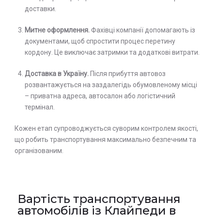
доставки.
Митне оформлення.
Фахівці компанії допомагають із
документами, щоб спростити процес перетину
кордону. Це виключає затримки та додаткові витрати.
Доставка в Україну.
Після прибуття автовоз
розвантажується на заздалегідь обумовленому місці
– приватна адреса, автосалон або логістичний
термінал.
Кожен етап супроводжується суворим контролем якості,
що робить транспортування максимально безпечним та
організованим.
Вартість транспортування
Залиште заявку на прорахунок
Оставьте заявку на просчет
автомобілів із Клайпеди в
стоимости услуг с нашим
вартості послуг з нашим