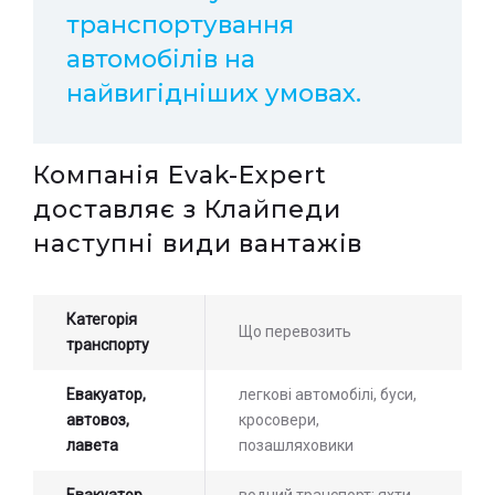
транспортування
автомобілів на
найвигідніших умовах.
Компанія Evak-Expert
доставляє з Клайпеди
наступні види вантажів
Категорія
Що перевозить
транспорту
Евакуатор,
легкові автомобілі, буси,
автовоз,
кросовери,
лавета
позашляховики
Евакуатор,
водний транспорт: яхти,