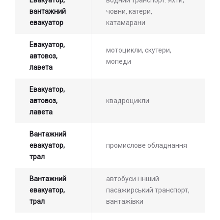
вантажний
човни, катери,
евакуатор
катамарани
Евакуатор,
мотоцикли, скутери,
автовоз,
мопеди
лавета
Евакуатор,
автовоз,
квадроцикли
лавета
Вантажний
евакуатор,
промислове обладнання
трал
Вантажний
автобуси і інший
евакуатор,
пасажирський транспорт,
трал
вантажівки