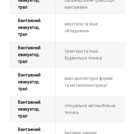
евакуатор,
пасажирський транспорт,
трал
вантажівки
Вантажний
верстати та інше
евакуатор,
обладнання
трал
Вантажний
трактори та інша
евакуатор,
будівельна техніка
трал
Вантажний
малі архітектурні форми
евакуатор,
та металоконструкції
трал
Вантажний
спеціальна автомобільна
евакуатор,
техніка
трал
Вантажний
битовки, ларьки,