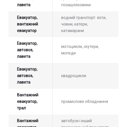
лавета
позашляховики
Евакуатор,
водний транспорт: яхти,
вантажний
човни, катери,
евакуатор
катамарани
Евакуатор,
мотоцикли, скутери,
автовоз,
мопеди
лавета
Евакуатор,
автовоз,
квадроцикли
лавета
Вантажний
евакуатор,
промислове обладнання
трал
Вантажний
автобуси і інший