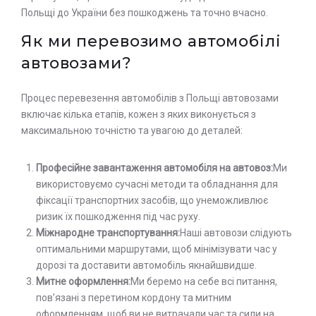
Польщі до України без пошкоджень та точно вчасно.
Як ми перевозимо автомобілі
автовозами?
Процес перевезення автомобілів з Польщі автовозами
включає кілька етапів, кожен з яких виконується з
максимальною точністю та увагою до деталей:
Професійне завантаження автомобіля на автовоз:
Ми
використовуємо сучасні методи та обладнання для
фіксації транспортних засобів, що унеможливлює
ризик їх пошкодження під час руху.
Міжнародне транспортування:
Наші автовози слідують
оптимальними маршрутами, щоб мінімізувати час у
дорозі та доставити автомобіль якнайшвидше.
Митне оформлення:
Ми беремо на себе всі питання,
пов’язані з перетином кордону та митним
оформленням, щоб ви не витрачали час та сили на