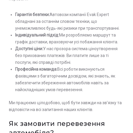
Гарантія безпеки:
Автовози компанії Evak Expert
обладнані за останнім словом техніки, що
унеможливлює будь-які ризики при транспортуванні.
Індивідуальний підхід:
Ми розробляємо маршрут та
графік доставки, враховуючи усі побажання клієнта.
Доступні ціни:
У нас прозора система ціноутворення
без прихованих платежів. Ви платите лише за ті
послуги, які справді потрібні.
Професійна команда:
Всі роботи виконуються
фахівцями з багаторічним досвідом, які знають, як
забезпечити збереження автомобілів навіть за
найскладніших умов перевезення.
Ми працюємо цілодобово, щоб бути завжди на зв’язку та
відповісти на всі запитання наших клієнтів.
Як замовити перевезення
автомобіля?