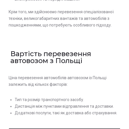
Крім того, ми здійснюємо перевезення спеціалізованої
техніки, великогабаритних вантажів та автомобілів з
пошкодженнями, що потребують особливого підходу.
Залиште заявку на прорахунок
Оставьте заявку на просчет
стоимости услуг с нашим
вартості послуг з нашим
Вартість перевезення
оператором
оператором
автовозом з Польщі
Ціна перевезення автомобілів автовозом із Польщі
залежить від кількох факторів:
Тип та розмір транспортного засобу.
Дистанція між пунктами відправлення та доставки.
Додаткові послуги, такі як доставка або страхування.