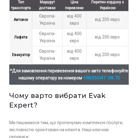
Тип
Маршрут
Ціна
Перетин кордону з
транспорта
доставки
перевозки
Україною
Європа-
від 400
від 200 євро
Автовоз
Україна
євро
Європа-
від 400
від 200 євро
Лафета
Україна
євро
Європа-
від 400
від 200 євро
Евакуатор
Україна
євро
*Для замовлення перевезення вашого авто телефонуйте
нашому оператору за номером
+38(050)47 186 70
Чому варто вибрати Evak
Expert?
Ми пишаємося тим, що пропонуємо комплексні послуги,
які повністю орієнтовані на клієнта. Наші ключові
переваги: