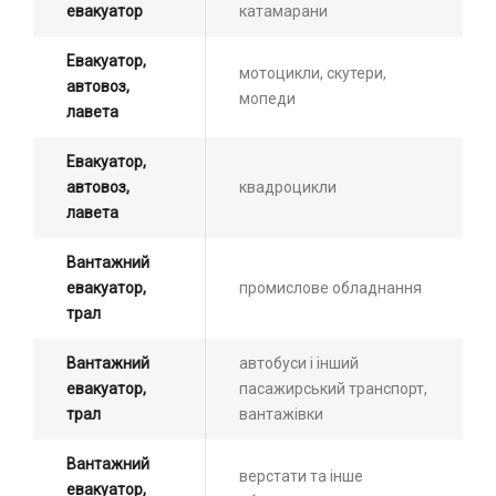
евакуатор
катамарани
Евакуатор,
мотоцикли, скутери,
автовоз,
мопеди
лавета
Евакуатор,
автовоз,
квадроцикли
лавета
Вантажний
евакуатор,
промислове обладнання
трал
Вантажний
автобуси і інший
евакуатор,
пасажирський транспорт,
трал
вантажівки
Вантажний
верстати та інше
евакуатор,