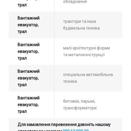
обладнання
трал
Вантажний
трактори та інша
евакуатор,
будівельна техніка
трал
Вантажний
малі архітектурні форми
евакуатор,
та металоконструкції
трал
Вантажний
спеціальна автомобільна
евакуатор,
техніка
трал
Вантажний
битовки, ларьки,
евакуатор,
трансформатори.
трал
Для замовлення перевезення дзвоніть нашому