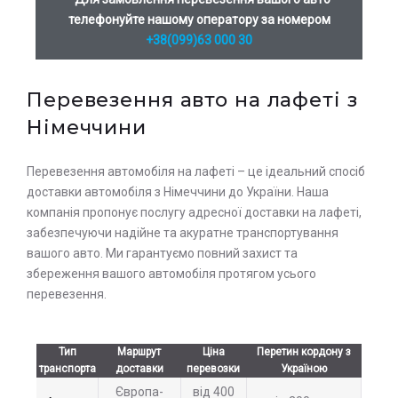
телефонуйте нашому оператору за номером
+38(099)63 000 30
Перевезення авто на лафеті з
Німеччини
Перевезення автомобіля на лафеті – це ідеальний спосіб
доставки автомобіля з Німеччини до України. Наша
компанія пропонує послугу адресної доставки на лафеті,
забезпечуючи надійне та акуратне транспортування
вашого авто. Ми гарантуємо повний захист та
збереження вашого автомобіля протягом усього
Залиште заявку на прорахунок
Оставьте заявку на просчет
перевезення.
стоимости услуг с нашим
вартості послуг з нашим
оператором
оператором
Тип
Маршрут
Ціна
Перетин кордону з
транспорта
доставки
перевозки
Україною
Європа-
від 400