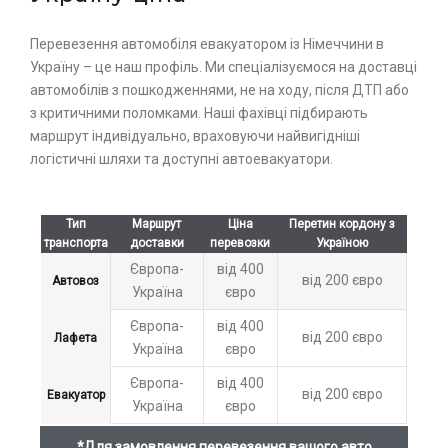
Перевезення автомобіля евакуатором із Німеччини в
Україну – це наш профіль. Ми спеціалізуємося на доставці
автомобілів з пошкодженнями, не на ходу, після ДТП або
з критичними поломками. Наші фахівці підбирають
маршрут індивідуально, враховуючи найвигідніші
логістичні шляхи та доступні автоевакуатори.
Тип
Маршрут
Ціна
Перетин кордону з
транспорта
доставки
перевозки
Україною
Європа-
від 400
від 200 євро
Автовоз
Україна
євро
Європа-
від 400
від 200 євро
Лафета
Україна
євро
Європа-
від 400
від 200 євро
Евакуатор
Україна
євро
*Для замовлення перевезення вашого авто