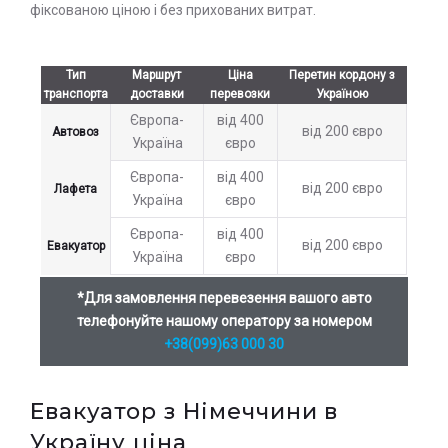
фіксованою ціною і без прихованих витрат.
Тип
Маршрут
Ціна
Перетин кордону з
транспорта
доставки
перевозки
Україною
Європа-
від 400
від 200 євро
Автовоз
Україна
євро
Європа-
від 400
від 200 євро
Лафета
Україна
євро
Європа-
від 400
від 200 євро
Евакуатор
Україна
євро
*Для замовлення перевезення вашого авто
телефонуйте нашому оператору за номером
+38(099)63 000 30
Евакуатор з Німеччини в
Україну ціна