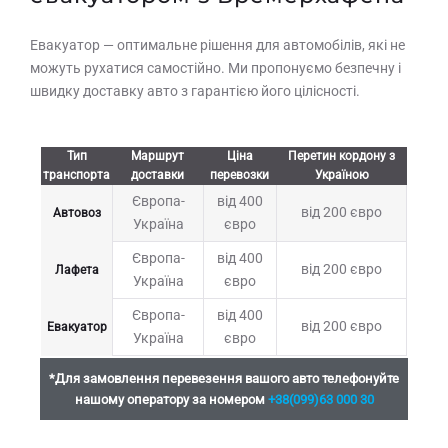
Евакуатор — оптимальне рішення для автомобілів, які не
можуть рухатися самостійно. Ми пропонуємо безпечну і
швидку доставку авто з гарантією його цілісності.
Тип
Маршрут
Ціна
Перетин кордону з
транспорта
доставки
перевозки
Україною
Європа-
від 400
від 200 євро
Автовоз
Україна
євро
Європа-
від 400
від 200 євро
Лафета
Україна
євро
Європа-
від 400
від 200 євро
Евакуатор
Україна
євро
*Для замовлення перевезення вашого авто телефонуйте
нашому оператору за номером
+38(099)63 000 30