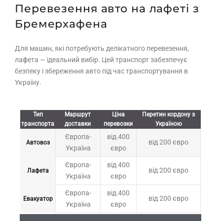
Перевезення авто на лафеті з
Бремерхафена
Для машин, які потребують делікатного перевезення,
лафета — ідеальний вибір. Цей транспорт забезпечує
безпеку і збереження авто під час транспортування в
Україну.
Тип
Маршрут
Ціна
Перетин кордону з
Залиште заявку на прорахунок
Оставьте заявку на просчет
транспорта
доставки
перевозки
Україною
стоимости услуг с нашим
вартості послуг з нашим
Європа-
від 400
оператором
оператором
від 200 євро
Автовоз
Україна
євро
Європа-
від 400
від 200 євро
Лафета
Україна
євро
Європа-
від 400
від 200 євро
Евакуатор
Україна
євро