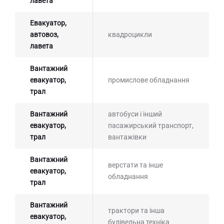
лавета
Евакуатор,
автовоз,
квадроцикли
лавета
Вантажний
евакуатор,
промислове обладнання
трал
Вантажний
автобуси і інший
евакуатор,
пасажирський транспорт,
трал
вантажівки
Вантажний
верстати та інше
евакуатор,
обладнання
трал
Вантажний
трактори та інша
евакуатор,
будівельна техніка