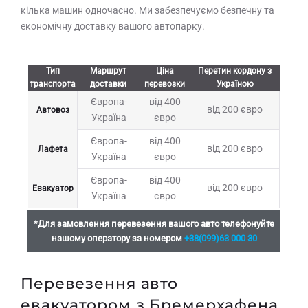
кілька машин одночасно. Ми забезпечуємо безпечну та
економічну доставку вашого автопарку.
Тип
Маршрут
Ціна
Перетин кордону з
транспорта
доставки
перевозки
Україною
Європа-
від 400
від 200 євро
Автовоз
Україна
євро
Європа-
від 400
від 200 євро
Лафета
Україна
євро
Європа-
від 400
від 200 євро
Евакуатор
Україна
євро
*Для замовлення перевезення вашого авто телефонуйте
нашому оператору за номером
+38(099)63 000 30
Перевезення авто
евакуатором з Бремерхафена