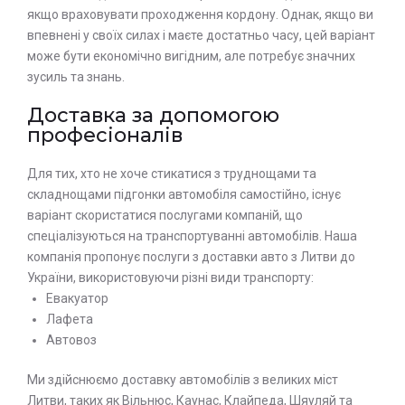
якщо враховувати проходження кордону. Однак, якщо ви
впевнені у своїх силах і маєте достатньо часу, цей варіант
може бути економічно вигідним, але потребує значних
зусиль та знань.
Доставка за допомогою
професіоналів
Для тих, хто не хоче стикатися з труднощами та
складнощами підгонки автомобіля самостійно, існує
варіант скористатися послугами компаній, що
спеціалізуються на транспортуванні автомобілів. Наша
компанія пропонує послуги з доставки авто з Литви до
України, використовуючи різні види транспорту:
Евакуатор
Лафета
Автовоз
Ми здійснюємо доставку автомобілів з великих міст
Литви, таких як Вільнюс, Каунас, Клайпеда, Шяуляй та