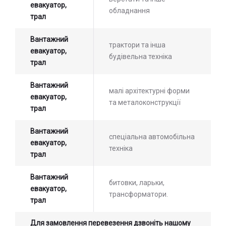
евакуатор,
обладнання
трал
Вантажний
трактори та інша
евакуатор,
будівельна техніка
трал
Вантажний
малі архітектурні форми
евакуатор,
та металоконструкції
трал
Вантажний
спеціальна автомобільна
евакуатор,
техніка
трал
Вантажний
битовки, ларьки,
евакуатор,
трансформатори.
трал
Для замовлення перевезення дзвоніть нашому