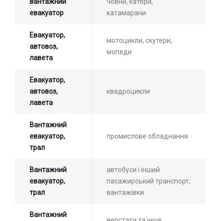
вантажний
човни, катери,
евакуатор
катамарани
Евакуатор,
мотоцикли, скутери,
автовоз,
мопеди
лавета
Евакуатор,
автовоз,
квадроцикли
лавета
Вантажний
евакуатор,
промислове обладнання
трал
Вантажний
автобуси і інший
евакуатор,
пасажирський транспорт,
трал
вантажівки
Вантажний
верстати та інше