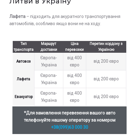
Литви в Україну
Залиште заявку на прорахунок
Оставьте заявку на просчет
Лафета
– підходить для акуратного транспортування
стоимости услуг с нашим
вартості послуг з нашим
автомобілів, особливо якщо вони не на ходу.
оператором
оператором
Тип
Маршрут
Ціна
Перетин кордону з
транспорта
доставки
перевозки
Україною
Європа-
від 400
від 200 євро
Автовоз
Україна
євро
Європа-
від 400
від 200 євро
Лафета
Україна
євро
Європа-
від 400
від 200 євро
Евакуатор
Україна
євро
*Для замовлення перевезення вашого авто
телефонуйте нашому оператору за номером
+38(099)63 000 30