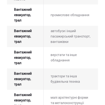
Вантажний
евакуатор,
промислове обладнання
трал
Вантажний
автобуси і інший
евакуатор,
пасажирський транспорт,
трал
вантажівки
Вантажний
верстати та інше
евакуатор,
обладнання
трал
Вантажний
трактори та інша
евакуатор,
будівельна техніка
трал
Вантажний
малі архітектурні форми
евакуатор,
та металоконструкції