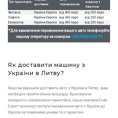
Тип транспорту
кордону з
доставки
перевезення
Європою
Автовоз
Україна-Європа
від 400 євро
від 200 євро
Лафета
Україна-Європа
від 400 євро
від 200 євро
Евакуатор
Україна-Європа
від 400 євро
від 200 євро
*Для замовлення перевезення вашого авто телефонуйте
нашому оператору за номером
+38(099)63 000 30
Як доставити машину з
України в Литву?
Якщо ви вирішили доставити авто з України в Литву , вам
необхідно пройти кілька процедур. Враховуючи
складність перевезення самостійно, наша компанія Evak-
Expert пропонує послуги перевезення авто з України до
Європи за помірними цінами та з гарантією.