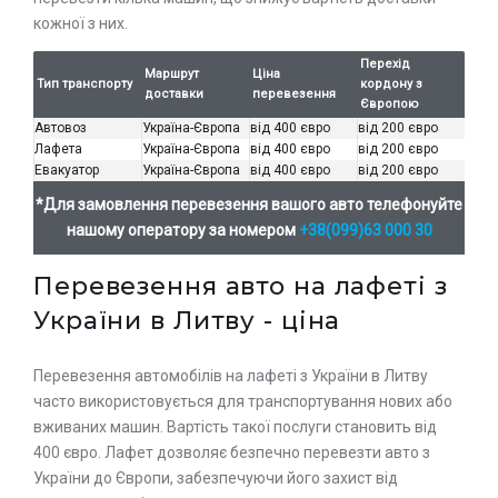
кожної з них.
Перехід
Маршрут
Ціна
Тип транспорту
кордону з
доставки
перевезення
Європою
Автовоз
Україна-Європа
від 400 євро
від 200 євро
Лафета
Україна-Європа
від 400 євро
від 200 євро
Евакуатор
Україна-Європа
від 400 євро
від 200 євро
*Для замовлення перевезення вашого авто телефонуйте
нашому оператору за номером
+38(099)63 000 30
Перевезення авто на лафеті з
України в Литву - ціна
Залиште заявку на прорахунок
Оставьте заявку на просчет
Перевезення автомобілів на лафеті з України в Литву
стоимости услуг с нашим
вартості послуг з нашим
часто використовується для транспортування нових або
вживаних машин. Вартість такої послуги становить від
оператором
оператором
400 євро. Лафет дозволяє безпечно перевезти авто з
України до Європи, забезпечуючи його захист від