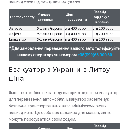
пошкоджень під час транспортування.
Перехід
Маршрут
Ціна
Тип транспорту
кордону з
доставки
перевезення
Європою
Автовоз
Україна-Європа
від 400 євро
від 200 євро
Лафета
Україна-Європа
від 400 євро
від 200 євро
Евакуатор
Україна-Європа
від 400 євро
від 200 євро
*Для замовлення перевезення вашого авто телефонуйте
нашому оператору за номером
+38(099)63 000 30
Евакуатор з України в Литву -
ціна
Якщо автомобіль не на ходу використовується евакуатор
для перевезення автомобіля. Евакуатор забезпечує
безпечне транспортування авто, мінімізуючи ризик
пошкоджень. Це особливо важливо для машин, які не
можуть пересуватися своїм ходом.
Перехід
Маршрут
Ціна