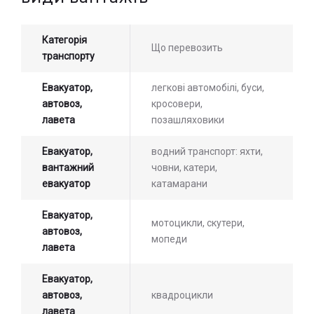
Категорія
Що перевозить
транспорту
Евакуатор,
легкові автомобілі, буси,
автовоз,
кросовери,
лавета
позашляховики
Евакуатор,
водний транспорт: яхти,
вантажний
човни, катери,
евакуатор
катамарани
Евакуатор,
мотоцикли, скутери,
автовоз,
мопеди
лавета
Евакуатор,
автовоз,
квадроцикли
лавета