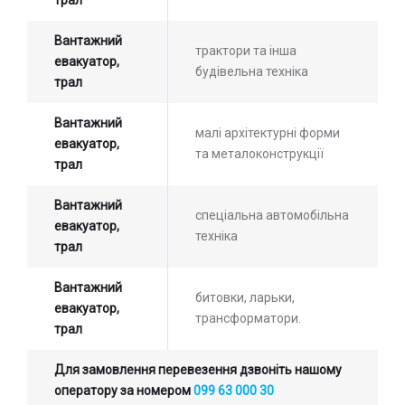
Вантажний
трактори та інша
евакуатор,
будівельна техніка
трал
Вантажний
малі архітектурні форми
евакуатор,
та металоконструкції
трал
Вантажний
спеціальна автомобільна
евакуатор,
техніка
трал
Вантажний
битовки, ларьки,
евакуатор,
трансформатори.
трал
Для замовлення перевезення дзвоніть нашому
оператору за номером
099 63 000 30