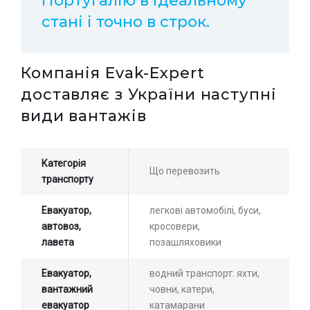
Португалію в ідеальному
стані і точно в строк.
Компанія Evak-Expert
доставляє з України наступні
види вантажів
Категорія
Що перевозить
транспорту
Евакуатор,
легкові автомобілі, буси,
автовоз,
кросовери,
лавета
позашляховики
Евакуатор,
водний транспорт: яхти,
вантажний
човни, катери,
евакуатор
катамарани