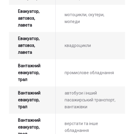
Евакуатор,
мотоцикли, скутери,
автовоз,
мопеди
лавета
Евакуатор,
автовоз,
квадроцикли
лавета
Вантажний
евакуатор,
промислове обладнання
трал
Вантажний
автобуси і інший
евакуатор,
пасажирський транспорт,
трал
вантажівки
Вантажний
верстати та інше
евакуатор,
обладнання
трал