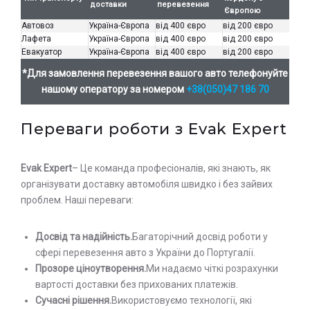
доставки
перевезення
Європою
Залиште заявку на прорахунок
Оставьте заявку на просчет
Автовоз
Україна-Європа
від 400 євро
від 200 євро
стоимости услуг с нашим
вартості послуг з нашим
Лафета
Україна-Європа
від 400 євро
від 200 євро
оператором
оператором
Евакуатор
Україна-Європа
від 400 євро
від 200 євро
*Для замовлення перевезення вашого авто телефонуйте
нашому оператору за номером
+38(050)47 186 70
Переваги роботи з Evak Expert
Evak Expert
– Це команда професіоналів, які знають, як
організувати доставку автомобіля швидко і без зайвих
проблем. Наші переваги:
Досвід та надійність.
Багаторічний досвід роботи у
сфері перевезення авто з України до Португалії.
Прозоре ціноутворення.
Ми надаємо чіткі розрахунки
вартості доставки без прихованих платежів.
Сучасні рішення.
Використовуємо технології, які