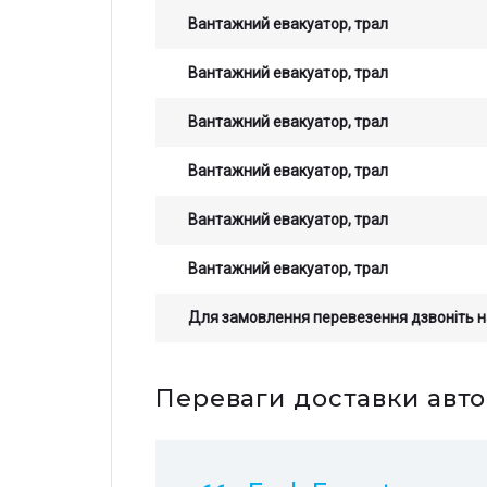
Вантажний евакуатор, трал
Вантажний евакуатор, трал
Вантажний евакуатор, трал
Вантажний евакуатор, трал
Вантажний евакуатор, трал
Вантажний евакуатор, трал
Для замовлення перевезення дзвоніть 
Остав
Зали
Переваги доставки авто
стои
прор
опер
з на