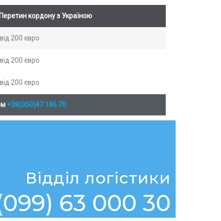
Перетин кордону з Україною
від 200 євро
від 200 євро
від 200 євро
ом
+38(050)47 186 70
Відділ логістики
(099) 63 000 30