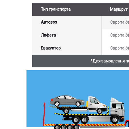
Тип транспорта
Маршрут 
Автовоз
Європа-У
Лафета
Європа-У
Евакуатор
Європа-У
*Для замовлення п