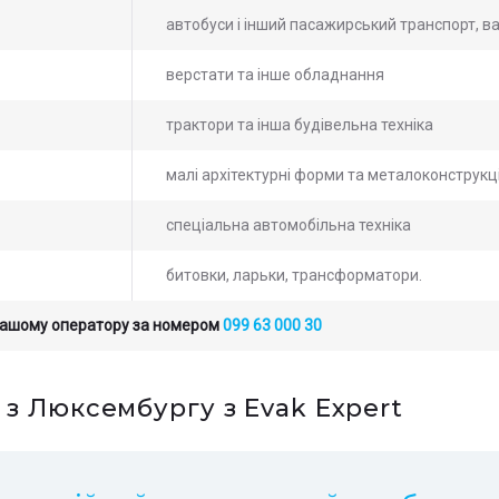
автобуси і інший пасажирський транспорт, в
верстати та інше обладнання
трактори та інша будівельна техніка
малі архітектурні форми та металоконструкці
спеціальна автомобільна техніка
битовки, ларьки, трансформатори.
нашому оператору за номером
099 63 000 30
ьте заявку на просчет
ште заявку на
 з Люксембургу з Evak Expert
мости услуг с нашим
ахунок вартості послуг
атором
шим оператором