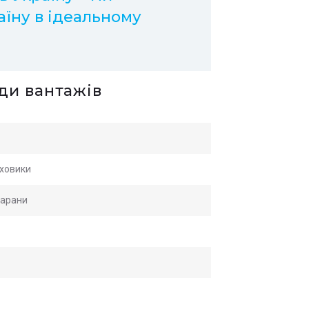
аїну в ідеальному
иди вантажів
яховики
марани