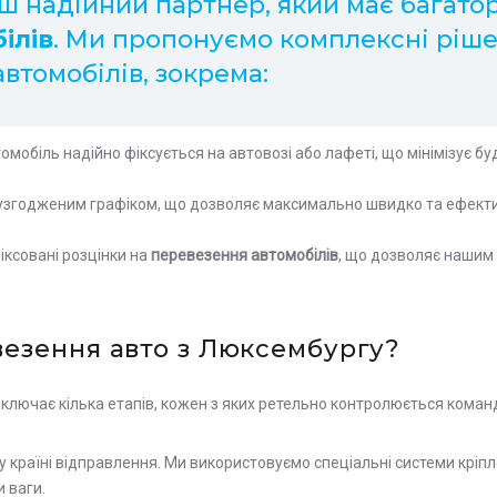
аш надійний партнер, який має багато
ілів
. Ми пропонуємо комплексні ріш
втомобілів, зокрема:
томобіль надійно фіксується на автовозі або лафеті, що мінімізує б
а узгодженим графіком, що дозволяє максимально швидко та ефекти
фіксовані розцінки на
перевезення автомобілів
, що дозволяє нашим 
везення авто з Люксембургу?
ключає кілька етапів, кожен з яких ретельно контролюється команд
у країні відправлення. Ми використовуємо спеціальні системи крі
и ваги.