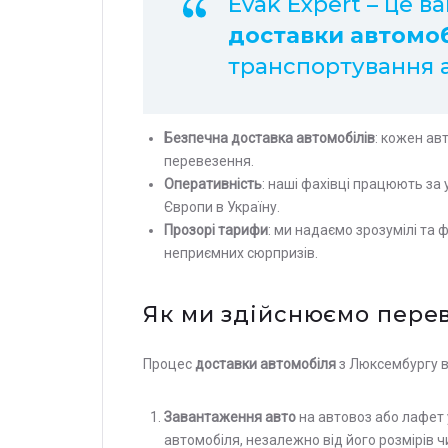
Evak Expert – це в
доставки автомоб
транспортування а
Безпечна доставка автомобілів
: кожен ав
перевезення.
Оперативність
: наші фахівці працюють з
Європи в Україну.
Прозорі тарифи
: ми надаємо зрозумілі та 
неприємних сюрпризів.
Як ми здійснюємо пере
Процес
доставки автомобіля
з Люксембургу в
Завантаження авто
на автовоз або лафет 
автомобіля, незалежно від його розмірів ч